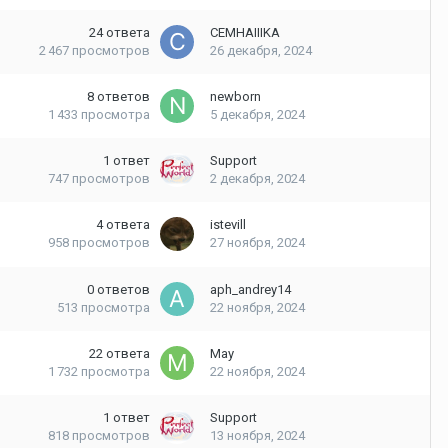
24
ответа
CEMHAIIIKA
2 467
просмотров
26 декабря, 2024
8
ответов
newborn
1 433
просмотра
5 декабря, 2024
1
ответ
Support
747
просмотров
2 декабря, 2024
4
ответа
istevill
958
просмотров
27 ноября, 2024
0
ответов
aph_andrey14
513
просмотра
22 ноября, 2024
22
ответа
May
1 732
просмотра
22 ноября, 2024
1
ответ
Support
818
просмотров
13 ноября, 2024