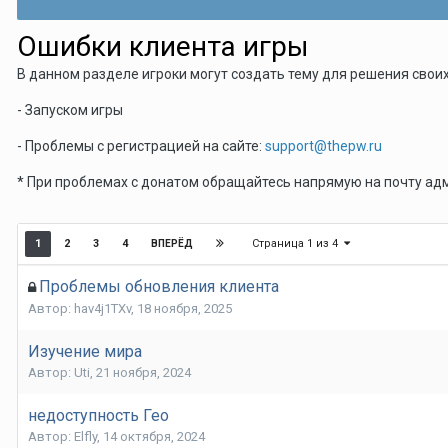
Ошибки клиента игры
В данном разделе игроки могут создать тему для решения своих
- Запуском игры
- Проблемы с регистрацией на сайте:
support@thepw.ru
* При проблемах с донатом обращайтесь напрямую на почту ад
Страница 1 из 4
1
2
3
4
ВПЕРЁД
Проблемы обновления клиента
Автор:
hav4j1TXv
,
18 ноября, 2025
Изучение мира
Автор:
Uti
,
21 ноября, 2024
недоступность Гео
Автор:
Elfly
,
14 октября, 2024