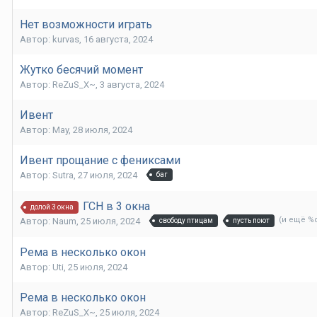
Нет возможности играть
Автор:
kurvas
,
16 августа, 2024
Жутко бесячий момент
Автор:
ReZuS_X~
,
3 августа, 2024
Ивент
Автор:
May
,
28 июля, 2024
Ивент прощание с фениксами
Автор:
Sutra
,
27 июля, 2024
баг
ГСН в 3 окна
долой 3 окна
(и ещё %
Автор:
Naum
,
25 июля, 2024
свободу птицам
пусть поют
Рема в несколько окон
Автор:
Uti
,
25 июля, 2024
Рема в несколько окон
Автор:
ReZuS_X~
,
25 июля, 2024