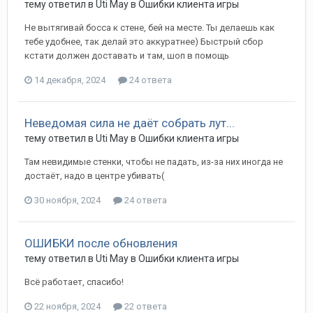
тему ответил в
Uti
May
в
Ошибки клиента игры
Не вытягивай босса к стене, бей на месте. Ты делаешь как
тебе удобнее, так делай это аккуратнее) Быстрый сбор
кстати должен доставать и там, шоп в помощь
14 декабря, 2024
24 ответа
Неведомая сила не даёт собрать лут...
тему ответил в
Uti
May
в
Ошибки клиента игры
Там невидимые стенки, чтобы не падать, из-за них иногда не
достаёт, надо в центре убивать(
30 ноября, 2024
24 ответа
ОШИБКИ после обновления
тему ответил в
Uti
May
в
Ошибки клиента игры
Всё работает, спасибо!
22 ноября, 2024
22 ответа