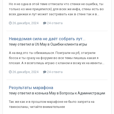
Но я не одна в этой теме отписала что стенки не ошибка, ты
только ко мне прицепился) для всех же инфа, стены есть во
всех данжах и лут может застревать как в стене так и в...
26 декабря, 2024
24 ответа
Неведомая сила не даёт собрать лут...
тему ответил в
Uti
May
в
Ошибки клиента игры
А на вид это ты обижаешься. Поиграли на рб, отагрили
босса и ты сразу на форуме во все темы пишешь какая я
плохая. А я всеголишь играю с кланом и вожу их на ивенты...
26 декабря, 2024
24 ответа
Результаты марафона
тему ответил в
ксенька
May
в
Вопросы к Администрации
Так же как и в прошлом марафоне не было запрета на
твинокланы, читайте внимательнее