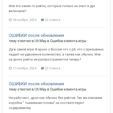
Или это какие-то рейты, которые только на опыт и дух
включили?
18 ноября, 2024
22 ответа
ОШИБКИ после обновления
тему ответил в
Uti
May
в
Ошибки клиента игры
Да в самой игре. В хроно с боссов что с рб, что с призывных
падает не удвоенное количество, а также как обычно. Или
на хроно рейты не распространяются теперь?
17 ноября, 2024
22 ответа
ОШИБКИ после обновления
тему ответил в
Uti
May
в
Ошибки клиента игры
Не работают, дроп как обычно без рейтов. Так же описание
коробок " тыквенная голова" не соответствуют
содержимому