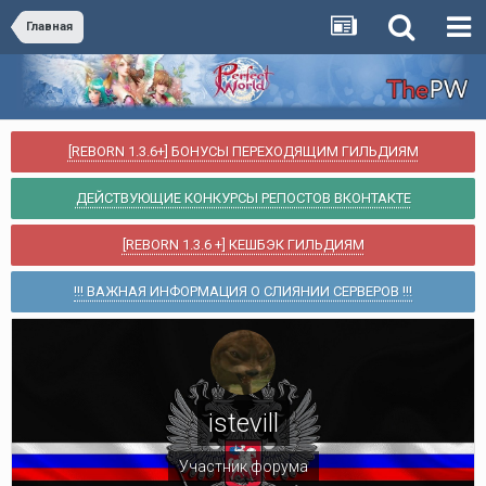
Главная
[REBORN 1.3.6+] БОНУСЫ ПЕРЕХОДЯЩИМ ГИЛЬДИЯМ
ДЕЙСТВУЮЩИЕ КОНКУРСЫ РЕПОСТОВ ВКОНТАКТЕ
[REBORN 1.3.6 +] КЕШБЭК ГИЛЬДИЯМ
!!! ВАЖНАЯ ИНФОРМАЦИЯ О СЛИЯНИИ СЕРВЕРОВ !!!
istevill
Участник форума