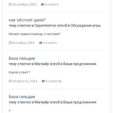
26 ноября, 2024
4 ответа
как обстоят дела?
тему ответил в
Oppenheimer
istevill
в
Обсуждение игры
Может нужна помощь с тестами?
8 ноября, 2024
4 ответа
База гильдии
тему ответил в
Магвайр
istevill
в
Ваши предложения
Какой ответ?
20 августа, 2024
6 ответов
База гильдии
тему ответил в
Магвайр
istevill
в
Ваши предложения
+