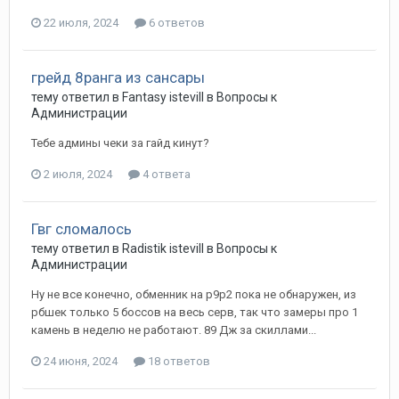
22 июля, 2024
6 ответов
грейд 8ранга из сансары
тему ответил в
Fantasy
istevill
в
Вопросы к
Администрации
Тебе админы чеки за гайд кинут?
2 июля, 2024
4 ответа
Гвг сломалось
тему ответил в
Radistik
istevill
в
Вопросы к
Администрации
Ну не все конечно, обменник на р9р2 пока не обнаружен, из
рбшек только 5 боссов на весь серв, так что замеры про 1
камень в неделю не работают. 89 Дж за скиллами...
24 июня, 2024
18 ответов