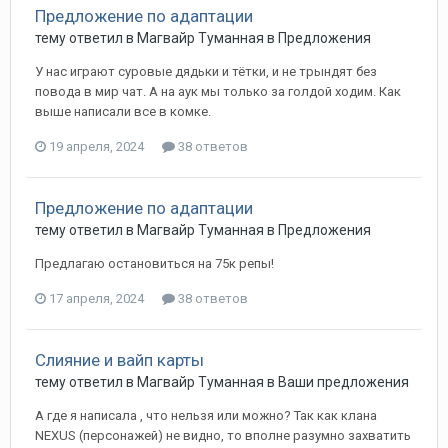
Предложение по адаптации
тему ответил в
Магвайр
Туманная
в
Предложения
У нас играют суровые дядьки и тётки, и не трындят без
повода в мир чат. А на аук мы только за голдой ходим. Как
выше написали все в комке.
19 апреля, 2024
38 ответов
Предложение по адаптации
тему ответил в
Магвайр
Туманная
в
Предложения
Предлагаю остановиться на 75к репы!
17 апреля, 2024
38 ответов
Слияние и вайп карты
тему ответил в
Магвайр
Туманная
в
Ваши предложения
А где я написала , что нельзя или можно? Так как клана
NEXUS (персонажей) не видно, то вполне разумно захватить