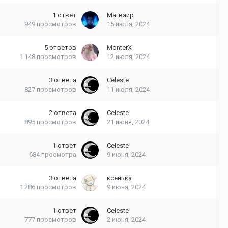
1
ответ
Магвайр
949
просмотров
15 июля, 2024
5
ответов
MonterX
1 148
просмотров
12 июля, 2024
3
ответа
Celeste
827
просмотров
11 июля, 2024
2
ответа
Celeste
895
просмотров
21 июня, 2024
1
ответ
Celeste
684
просмотра
9 июня, 2024
3
ответа
ксенька
1 286
просмотров
9 июня, 2024
1
ответ
Celeste
777
просмотров
2 июня, 2024