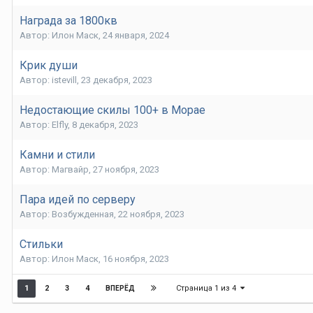
Награда за 1800кв
Автор:
Илон Маск
,
24 января, 2024
Крик души
Автор:
istevill
,
23 декабря, 2023
Недостающие скилы 100+ в Морае
Автор:
Elfly
,
8 декабря, 2023
Камни и стили
Автор:
Магвайр
,
27 ноября, 2023
Пара идей по серверу
Автор:
Возбужденная
,
22 ноября, 2023
Стильки
Автор:
Илон Маск
,
16 ноября, 2023
Страница 1 из 4
1
2
3
4
ВПЕРЁД