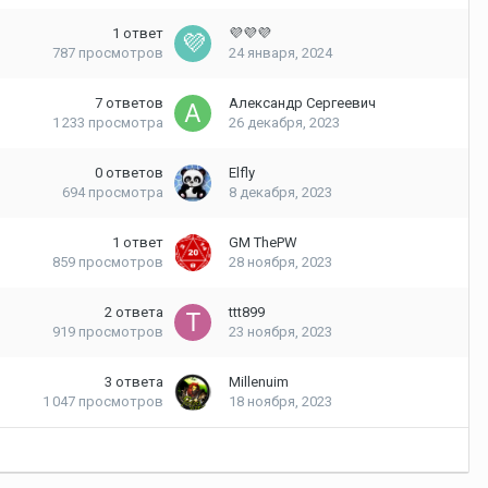
1
ответ
💜💜💜
787
просмотров
24 января, 2024
7
ответов
Александр Сергеевич
1 233
просмотра
26 декабря, 2023
0
ответов
Elfly
694
просмотра
8 декабря, 2023
1
ответ
GM ThePW
859
просмотров
28 ноября, 2023
2
ответа
ttt899
919
просмотров
23 ноября, 2023
3
ответа
Millenuim
1 047
просмотров
18 ноября, 2023