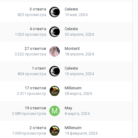
3
ответа
Celeste
823
просмотра
13 мая, 2024
4
ответа
Celeste
1 023
просмотра
30 апреля, 2024
27
ответов
MonterX
3 222
просмотра
18 апреля, 2024
1
ответ
Celeste
804
просмотра
10 апреля, 2024
17
ответов
Millenuim
2 411
просмотр
28 марта, 2024
19
ответов
May
2 089
просмотров
8 марта, 2024
2
ответа
Millenuim
1 059
просмотров
14 февраля, 2024