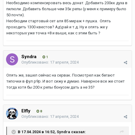
Необходимо компенсировать весь донат. Добавить 200кк духа в
пилюли. Добавить больше чем 35к репы (у меня к примеру было
50 почти).
Необходим стартовый сет аля 85 мираж + пушка. Опять
проходить 1300 квестов? Ад\рай и т.д. Ну и опять же у
некоторых уже точка +8 и выше, как с этим быть ?
Syndra
1
Опубликовано:
17 апреля, 2024
Опять же, зашел сейчас на сервак. Посмотрел как бегают
типочки в фул р9р. И вот сижу и думаю. Наверное все же стоит
тогда хотя бы 200 к репы бонусом дать а не 35?
Elfly
8
Опубликовано:
17 апреля, 2024
В 17.04.2024 в 16:52,
Syndra
сказал: