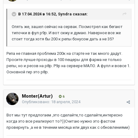
В 17.04.2024 в 16:52,
Syndra
сказал:
Опять же, зашел сейчас на сервак. Посмотрел как бегают
типочки в фул р9р. И вот сижу и думаю. Наверное все же
стоит тогда хотя бы 200 к репы бонусом дать а не 35?
Репа не главная проблема 200к на старте не так много дадут.
Просите лучше проходы в 100 пещеры для фарма не только
репы, но и ресов на р8р. Р9р на сервере МАЛО. А фулл и вовсе 1.
Основной гир это р8р.
Monter(Artur)
6
Опубликовано:
18 апреля, 2024
Вот мы тут предлогаем ,это сделайте,то сделайте,интересно
когда это все реализуют то?))Считаю нужно это фастом
провернуть ,а не в течении месяца или двух как с обновлениями)