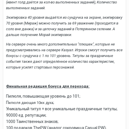
(ивент голд даётся за кол-во выполненных заданий), Количество
выполненных заданий.
Экипировка 40 уровня выдаётся из сундучка на экране, экипировку
70 уровня (Мираж) можно получить за 69 уважение (проходится в
соло вне данжа) и за цепочку заданий в Потерянном селении. А
дальше получение Морай экипировки.
На сервере очень много дополнительных "плюшек", которые не
предусматривались на сервере Казуал. Игроки смогут получить все
бонусы с сундучка с 1 по 101 уровень. Титулы за праздничные
события также дают определённое количество характеристик,
которые усилят стартовых персонажей.
Финальная редакция бонуса для перехода:
Пилюля, повышающая уровень до 101;
П
;
илюля дающая 10кк духа
Уникальный титул + все уникальные праздничные титулы;
90000 ед. репутации;
1000 Таинственных знаков;
100 подарков ThePW (аналог сокровища Casual PW);