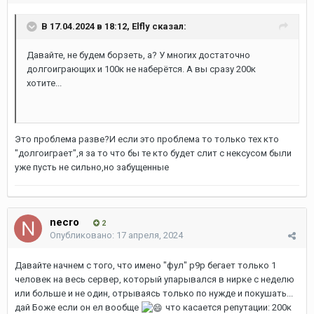
В 17.04.2024 в 18:12,
Elfly
сказал:
Давайте, не будем борзеть, а? У многих достаточно
долгоиграющих и 100к не наберётся. А вы сразу 200к
хотите...
Это проблема разве?И если это проблема то только тех кто
"долгоиграет",я за то что бы те кто будет слит с нексусом были
уже пусть не сильно,но забущенные
necro
2
Опубликовано:
17 апреля, 2024
Давайте начнем с того, что имено "фул" р9р бегает только 1
человек на весь сервер, который упарывался в нирке с неделю
или больше и не один, отрываясь только по нужде и покушать...
дай Боже если он ел вообще
что касается репутации: 200к