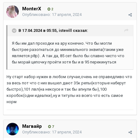
MonterX
2
Опубликовано:
17 апреля, 2024
В 17.04.2024 в 05:55,
istevill
сказал:
Я бы им дал проходки на ару конечно. Что бы могли
быстрее разогнаться до минимального эквипа(таким уже
является р8р) . А так да, 85 сет было бы славно чисто что
бы морай цепочку пройти хотя бы и в 95 перекинуться
Ну старт набор нужен в любом случае,очень не справедливо что
за весь пот что с них вышел дают 35к репы(которые наберут
быстро),101 лвл(на нексусе и так бы апнули бы),100
коробок(одни идеалки),ну и титулы из всего что есть самое
норм
Магвайр
7
Опубликовано:
17 апреля, 2024