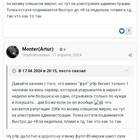
по моему слишком жирно, но тут на усмотрение администрации.
Точка кстати поднимается быстро до +8 за недельки, пламя и тд,
так что как то так
1
Monter(Artur)
6
Опубликовано:
17 апреля, 2024
В 17.04.2024 в 20:15,
necro
сказал:
Давайте начнем с того, что имено "фул" р9р бегает только 1
человек на весь сервер, который упарывался в нирке с
неделю или больше и не один, отрываясь только по нужде
и покушать... дай Боже если он ел вообще
что
касается репутации: 200к по моему слишком жирно, но тут
на усмотрение администрации. Точка кстати поднимается
быстро до +8 за недельки, пламя и тд, так что как то так
Ну р9р да,потно и дорого,ну я вижу фулл 85 мираж шмот,пуха