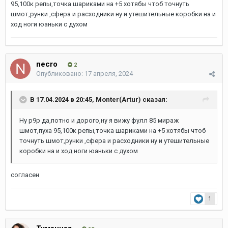
95,100к репы,точка шариками на +5 хотябы чтоб точнуть
шмот,рунки ,сфера и расходники ну и утешительные коробки на и
ход ноги юаньки с духом
necro
2
Опубликовано:
17 апреля, 2024
В 17.04.2024 в 20:45,
Monter(Artur)
сказал:
Ну р9р да,потно и дорого,ну я вижу фулл 85 мираж
шмот,пуха 95,100к репы,точка шариками на +5 хотябы чтоб
точнуть шмот,рунки ,сфера и расходники ну и утешительные
коробки на и ход ноги юаньки с духом
согласен
1