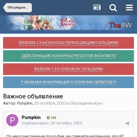
Обсуждение игры
[REBORN 1.3.6+] БОНУСЫ ПЕРЕХОДЯЩИМ ГИЛЬДИЯМ
ДЕЙСТВУЮЩИЕ КОНКУРСЫ РЕПОСТОВ ВКОНТАКТЕ
[REBORN 1.3.6 +] КЕШБЭК ГИЛЬДИЯМ
!!! ВАЖНАЯ ИНФОРМАЦИЯ О СЛИЯНИИ СЕРВЕРОВ !!!
Важное объявление
Автор:
Pumpkin
,
20 октября, 2020
в
Обсуждение игры
Pumpkin
169
Опубликовано:
20 октября, 2020
По многочисленным просьбам, не сливайте маленькую дру 87