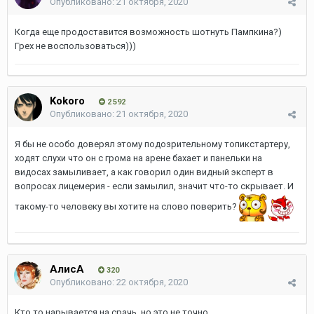
Опубликовано:
21 октября, 2020
Когда еще продоставится возможность шотнуть Пампкина?)
Грех не воспользоваться)))
Kokoro
2 592
Опубликовано:
21 октября, 2020
Я бы не особо доверял этому подозрительному топикстартеру,
ходят слухи что он с грома на арене бахает и панельки на
видосах замыливает, а как говорил один видный эксперт в
вопросах лицемерия - если замылил, значит что-то скрывает. И
такому-то человеку вы хотите на слово поверить?
АлисА
320
Опубликовано:
22 октября, 2020
Кто то нарывается на срачь, но это не точно...