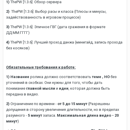
1)
ThePW [1.3.6]: Обзор сервера
2)
ThePW [1.3.6]: Выбор расы и класса (Плюсы и минусы,
задействованность в игровом процессе)
3)
ThePW [1.3.6]: Эпичное ГВГ (дата сражения в формате
ДД:ММ:ГГГГ)
4)
ThePW [1.3.6]: Лучший проход данжа (минигайд, запись прохода
без косяков)
Обязательные требования к работе:
1) Название
ролика должно соответствовать
теме , НО
без
уточнений в скобках. Они нужны для того, чтобы дать
понимание
главной мысли
и
идеи
, которая должна быть
передана в видео.
2)
Ограничение по времени -
от 5 до 15 минут
(Разрешены
допущения в сторону увеличения длительности, но в пределах
разумного -
5 минут
запаса.
Максимальная длина видео - 20
минут
)