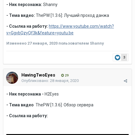
- Ник персонажа:
Shanny
- Тема видео:
ThePW [1.3.6]:
Лучший проход данжа
- Ссылка на работу:
https://www.youtube.com/watch?
v=GgvbQzyQf3k&feature=youtu.be
Изменено
27 января, 2020
пользователем Shanny
3
HavingTwoEyes
29
Опубликовано:
28 января, 2020
- Ник персонажа -
H2Eyes
- Тема видео
ThePW [1.3.6]: Обзор сервера
- Ссылка на работу: