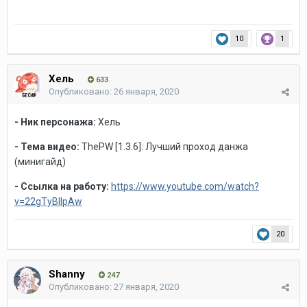
10
1
Хель
633
Опубликовано:
26 января, 2020
- Ник персонажа:
Хель
- Тема видео:
ThePW [1.3.6]:
Лучший проход данжа
(минигайд)
- Ссылка на работу:
https://www.youtube.com/watch?
v=22gTyBIlpAw
20
Shanny
247
Опубликовано:
27 января, 2020