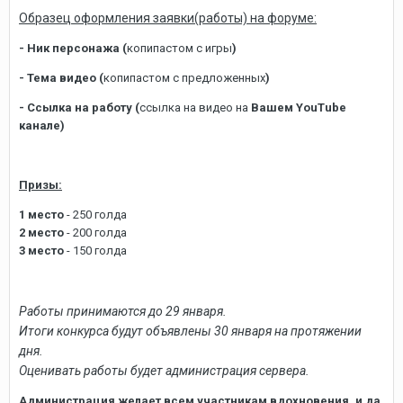
Образец оформления заявки(работы) на форуме:
- Ник персонажа (
копипастом с игры
)
- Тема видео (
копипастом с предложенных
)
- Ссылка на работу (
ссылка на видео на
Вашем YouTube
канале)
Призы:
1 место
- 250 голда
2 место
- 200 голда
3 место
- 150 голда
Работы принимаются до 29 января.
Итоги конкурса будут объявлены 30 января на протяжении
дня.
Оценивать работы будет администрация сервера.
Администрация желает всем участникам вдохновения, и да