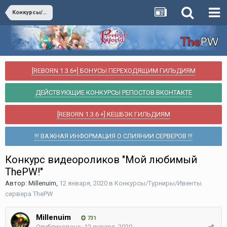
Конкурсы/Турниры/Ивенты сервера ThePW
[REBORN 1.3.6+] БОНУСЫ ПЕРЕХОДЯЩИМ ГИЛЬДИЯМ
ДЕЙСТВУЮЩИЕ КОНКУРСЫ РЕПОСТОВ ВКОНТАКТЕ
[REBORN 1.3.6 +] КЕШБЭК ГИЛЬДИЯМ
!!! ВАЖНАЯ ИНФОРМАЦИЯ О СЛИЯНИИ СЕРВЕРОВ !!!
Конкурс видеороликов "Мой любимый
ThePW!"
Автор:
Millenuim
,
12 января, 2020
в
Конкурсы/Турниры/Ивенты
сервера ThePW
Millenuim
731
Опубликовано:
12 января, 2020