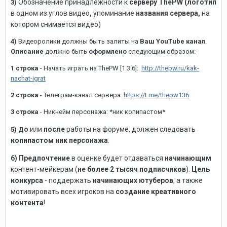
Обозначение принадлежности к
серверу ThePW
(логотип
3)
в одном из углов видео
,
упоминание
названия сервера,
на
котором снимается видео)
4)
Видеоролики должны быть залиты на
Ваш YouTube канал
.
Описание
должно быть
оформлено
следующим образом:
1 строка
- Начать играть на ThePW [1.3.6]:
http://thepw.ru/kak-
nachat-igrat
2 строка
- Телеграм-канал сервера:
https://t.me/thepw136
3 строка
- Никнейм персонажа: *ник копипастом*
о
или
после
работы на форуме, должен следовать
5) Д
копипастом
ник персонажа
.
6) Предпочтение
в оценке будет отдаваться
начинающим
контент-мейкерам (
не более 2 тысяч подписчиков
).
Цель
конкурса
- поддержать
начинающих ютуберов
, а также
мотивировать всех игроков на
создание креативного
контента
!