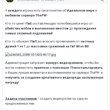
У
каждого
игрока есть своё понятие об
Идеальном мире
и
любимом сервере ThePW
!
Кто-то ценит
ПвЕ
составляющую полюбившейся игры от
убийства мобов и выполнения квестов
до
прохождения
самых сложный подземелий
!
Кто-то обожает
ПвП
во всех его проявлениях от
честных
дуэлей 1 vs 1
до
массовых сражений на ГвГ 80 vs 80!
Администрация запускает
конкурс видеороликов
, чтобы Вы
могли совместить
приятное с полезным
.
Поностальгировать
о Ваших лучших моментах и воспоминаниях на сервере ThePW и
получить за создание креативного видеоряда заслуженную
награду
!
Задача участников
-
создать видеоролик на одну из
предложенных тем: