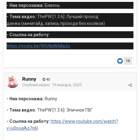
- Ник персонажа:
Бивень
- Тема видео:
ThePW [1.3.6]: Лучший проход
данжа (минигайд, запись прохода без косяков)
- Ссылка на работу:
https://youtu.be/9VU8xWABp2c
16
Runny
83
Опубликовано:
19 января, 2020
- Ник персонажа:
Runny
- Тема видео:
ThePW [1.3.6]: Эпичное ГВГ
- Ссылка на работу:
https://www.youtube.com/watch?
v=u0ooaAq7n6I