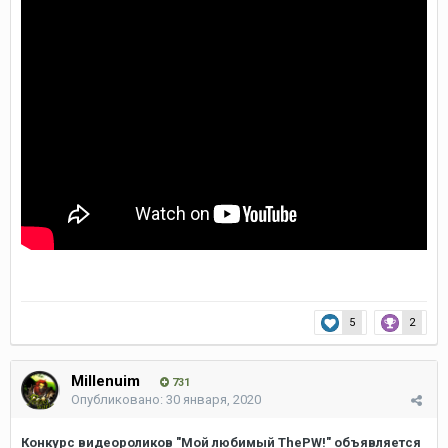
5
2
Millenuim
731
Опубликовано:
30 января, 2020
Конкурс видеороликов "Мой любимый ThePW!" объявляется