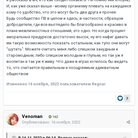
И, как уже сказал выше - моему организму плевать на кажущееся
кому-то удобство, что это могут быть два друга и прочее.
Будь сообщество ПВ в целом и здесь, в частности, образцом
добродетели, где все выглядело бы благообразно и красиво в
плане межличностных отношений, это одно. Но когда процент
аморальных придурков достаточно высок, ну его нафиг давать
им такую возможность показать остальным, как тупо они могут
"шутить". Можете считать меня либо слишком занудным и
старомодным, либо слишком молодым и глупым, но так уж я
воспитан и так уж я живу. Что даже в играх хотелось бы видеть
то, что считается правильным и поощряемым адекватным
обществом
Изменено
16 ноября, 2022
пользователем Regnar
3
Venoman
162
Опубликовано:
16 ноября, 2022
В 16.11.2022 в 06:14,
Regnar
сказал: