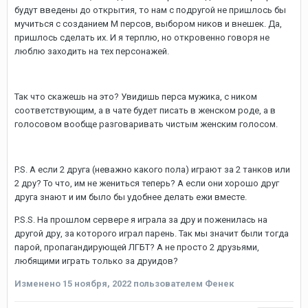
будут введены до открытия, то нам с подругой не пришлось бы
мучиться с созданием М персов, выбором ников и внешек. Да,
пришлось сделать их. И я терплю, но откровенно говоря не
люблю заходить на тех персонажей.
Так что скажешь на это? Увидишь перса мужика, с ником
соответствующим, а в чате будет писать в женском роде, а в
голосовом вообще разговаривать чистым женским голосом.
P.S. А если 2 друга (неважно какого пола) играют за 2 танков или
2 дру? То что, им не жениться теперь? А если они хорошо друг
друга знают и им было бы удобнее делать ежи вместе.
P.S.S. На прошлом сервере я играла за дру и поженилась на
другой дру, за которого играл парень. Так мы значит были тогда
парой, пропагандирующей ЛГБТ? А не просто 2 друзьями,
любящими играть только за друидов?
Изменено
15 ноября, 2022
пользователем Фенек