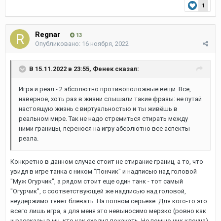
1
Regnar
13
Опубликовано:
16 ноября, 2022
В 15.11.2022 в 23:55,
Фенек
сказал:
Игра и реал - 2 абсолютно противоположные вещи. Все,
наверное, хоть раз в жизни слышали такие фразы: не путай
настоящую жизнь с виртуальностью и ты живёшь в
реальном мире. Так не надо стремиться стирать между
ними границы, перенося на игру абсолютно все аспекты
реала.
Конкретно в данном случае стоит не стирание границ, а то, что
увидя в игре танка с ником "Пончик" и надписью над головой
"Муж Огурчик", а рядом стоит еще один танк - тот самый
"Огурчик", с соответствующей же надписью над головой,
неудержимо тянет блевать. На полном серьезе. Для кого-то это
всего лишь игра, а для меня это невыносимо мерзко (ровно как
и рассказы в мч, кто как сходил покакать. Не помню ник клоуна).