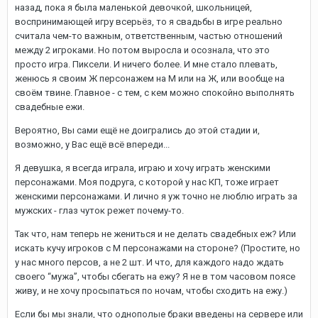
назад, пока я была маленькой девочкой, школьницей,
воспринимающей игру всерьёз, то я свадьбы в игре реально
считала чем-то важным, ответственным, частью отношений
между 2 игроками. Но потом выросла и осознала, что это
просто игра. Пиксели. И ничего более. И мне стало плевать,
женюсь я своим Ж персонажем на М или на Ж, или вообще на
своём твине. Главное - с тем, с кем можно спокойно выполнять
свадебные ежи.
Вероятно, Вы сами ещё не доигрались до этой стадии и,
возможно, у Вас ещё всё впереди...
Я девушка, я всегда играла, играю и хочу играть женскими
персонажами. Моя подруга, с которой у нас КП, тоже играет
женскими персонажами. И лично я уж точно не люблю играть за
мужских - глаз чуток режет почему-то.
Так что, нам теперь не жениться и не делать свадебных еж? Или
искать кучу игроков с М персонажами на стороне? (Простите, но
у нас много персов, а не 2 шт. И что, для каждого надо ждать
своего “мужа”, чтобы сбегать на ежу? Я не в том часовом поясе
живу, и не хочу просыпаться по ночам, чтобы сходить на ежу.)
Если бы мы знали, что однополые браки введены на сервере или