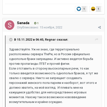
1
1
Sanada
1
Опубликовано:
15 ноября, 2022
В 15.11.2022 в 06:40,
Regnar
сказал:
Здравствуйте. Уж не знаю, где территориально
расположены сервера ThePw, но в России официально
однополые браки запрещены. И активно ведется борьба
против пропаганды ЛГБТ и прочей фигни.
Если отставить в сторону высокопарные речи, то как
только введется возможность однополых браков, я тут же
свалю с сервера. Никто не запрещает создавать
персонажей женского пола парням и наоборот, вот этого и
должно хватить, на мой взгляд. И плевать мне на
кажущееся удобство для непосредственно игровых
моментов. Нахожу такое возможное нововведение
возмутительным и крайне осуждаю.