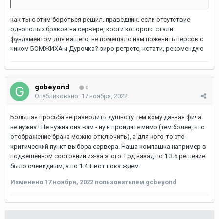
как ты с этим бороться решил, праведник, если отсутствие
однополых браков на сервере, кости которого стали
фундаментом для вашего, не помешало нам поженить персов с
ником БОМЖИХА и Дурочка? зиро регретс, кстати, рекомендую
gobeyond
0
Опубликовано:
17 ноября, 2022
Большая просьба не разводить душноту тем кому данная фича
не нужна ! Не нужна она вам - ну и пройдите мимо (тем более, что
отображение брака можно отключить), а для кого-то это
критический пункт выбора сервера. Наша компашка например в
подвешенном состоянии из-за этого. Год назад по 1.3.6 решение
было очевидным, а по 1.4.+ вот пока ждем.
Изменено
17 ноября, 2022
пользователем gobeyond