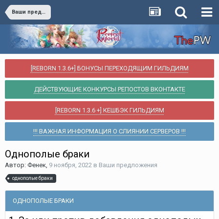
Ваши предложения
[REBORN 1.3.6+] БОНУСЫ ПЕРЕХОДЯЩИМ ГИЛЬДИЯМ
ДЕЙСТВУЮЩИЕ КОНКУРСЫ РЕПОСТОВ ВКОНТАКТЕ
[REBORN 1.3.6 +] КЕШБЭК ГИЛЬДИЯМ
!!! ВАЖНАЯ ИНФОРМАЦИЯ О СЛИЯНИИ СЕРВЕРОВ !!!
Однополые браки
Автор:
Фенек
,
9 ноября, 2022
в
Ваши предложения
однополые браки
ОДНОПОЛЫЕ БРАКИ