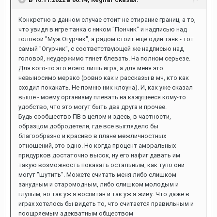
Конкретно в данном случае стоит не стирание границ, а то,
что увидя в игре танка с ником "Пончик" и надписью над
головой "Муж Огурчик", а рядом стоит еще один танк - тот
самый "Огурчик", с соответствующей же надписью над
головой, неудержимо тянет блевать. На полном серьезе.
Для кого-то это всего лишь игра, а для меня это
невыносимо мерзко (ровно как и рассказы в мч, кто как
сходил покакать. Не помню ник клоуна). И, как уже сказал
выше - моему организму плевать на кажущееся кому-то
удобство, что это могут быть два друга и прочее.
Будь сообщество ПВ в целом и здесь, в частности,
образцом добродетели, где все выглядело бы
благообразно и красиво в плане межличностных
отношений, это одно. Но когда процент аморальных
придурков достаточно высок, ну его нафиг давать им
такую возможность показать остальным, как тупо они
могут "шутить". Можете считать меня либо слишком
занудным и старомодным, либо слишком молодым и
глупым, но так уж я воспитан и так уж я живу. Что даже в
играх хотелось бы видеть то, что считается правильным и
поощряемым адекватным обществом