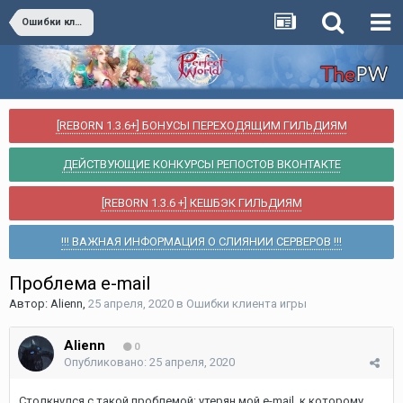
Ошибки клиента игры
[REBORN 1.3.6+] БОНУСЫ ПЕРЕХОДЯЩИМ ГИЛЬДИЯМ
ДЕЙСТВУЮЩИЕ КОНКУРСЫ РЕПОСТОВ ВКОНТАКТЕ
[REBORN 1.3.6 +] КЕШБЭК ГИЛЬДИЯМ
!!! ВАЖНАЯ ИНФОРМАЦИЯ О СЛИЯНИИ СЕРВЕРОВ !!!
Проблема е-mail
Автор:
Alienn
,
25 апреля, 2020
в
Ошибки клиента игры
Alienn
0
Опубликовано:
25 апреля, 2020
Столкнулся с такой проблемой: утерян мой e-mail. к которому