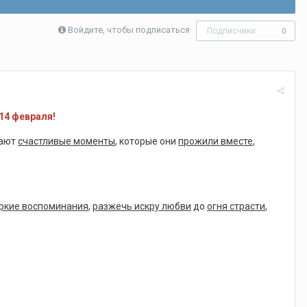
Войдите, чтобы подписаться
Подписчики
0
14 февраля!
нают
счастливые моменты
, которые они
прожили вместе
,
ркие воспоминания
,
разжечь искру любви
до
огня страсти
,