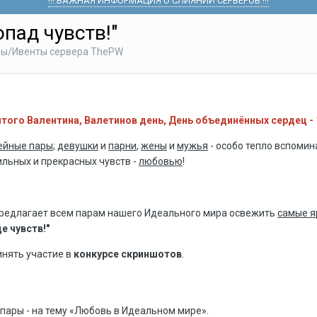
!!! ВАЖНАЯ ИНФОРМАЦИЯ О СЛИЯНИИ СЕРВЕРОВ !!!
пад чувств!"
ры/Ивенты сервера ThePW
того Валентина, Валетинов день, День объединённых сердец - 
ейные пары
;
девушки
и
парни
,
жены
и
мужья
- особо тепло вспоми
льных и прекрасных чувств -
любовью
!
редлагает всем парам нашего Идеального мира освежить
самые я
е чувств!"
нять участие в
конкурсе скриншотов
.
пары - на тему «Любовь в Идеальном мире».