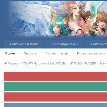
Сайт мира Reborn
Сайт мира Nexus
Сайт мира
Форум
Правила
Администрация
Пользователи в се
Главная
ThePW Hardcore 1.3.6 [АРХИВ]
ИГРОВОЙ РАЗДЕЛ
Кон