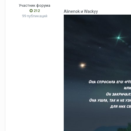
Участник форума
212
Аlinenok и Wackyy
99 публикаций