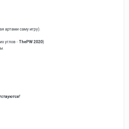
я артами саму игру).
их углов -
ThePW 2020
)
ы.
тствуются!