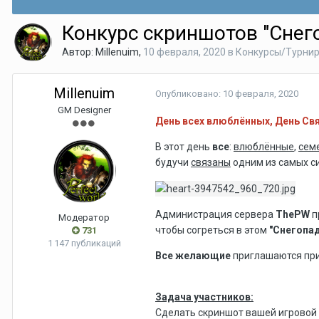
Конкурс скриншотов "Снего
Автор:
Millenuim
,
10 февраля, 2020
в
Конкурсы/Турни
Millenuim
Опубликовано:
10 февраля, 2020
GM Designer
День всех влюблённых, День Свя
В этот день
все
:
влюблённые
,
сем
будучи
связаны
одним из самых си
Администрация сервера
ThePW
п
Модератор
чтобы согреться в этом
"Снегопад
731
1 147 публикаций
Все желающие
приглашаются при
Задача участников:
Сделать скриншот вашей игровой 