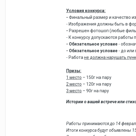
Условия конкурса:
-
Финальный размер и качество 
- Изображения должны быть в фо
-
Разрешен фотошоп (любые фильт
- К конкурсу допускаются работы 
-
Обязательное условие
- обозна
-
Обязательное условие
- до или
- Работа
не должна нарушать пунк
Призы:
1 место
– 150г на пару
2 место
– 120г на пару
3 место
– 90г на пару
Истории о вашей встрече или сти
Работы принимаются до 14 феврал
Итоги конкурса будут объявлены 1