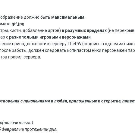
изображение должно быть
максимальным
.
рмате
gif,jpg
ры, кисти, добавление артов)
в разумных пределах
(не перекрыва
пар с
разнополыми игровыми персонажами
.
чение принадлежности к серверу ThePW
(подпись в одном из нижн
 после работы, должен следовать копипастом ники персонажей пар
тов правил сервера
.
хотворения с признаниями в любви, приложенные к открытке, приве
я(включительно).
5 февраля на протяжении дня.