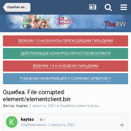
Ошибки клиента игры
[REBORN 1.3.6+] БОНУСЫ ПЕРЕХОДЯЩИМ ГИЛЬДИЯМ
ДЕЙСТВУЮЩИЕ КОНКУРСЫ РЕПОСТОВ ВКОНТАКТЕ
[REBORN 1.3.6 +] КЕШБЭК ГИЛЬДИЯМ
!!! ВАЖНАЯ ИНФОРМАЦИЯ О СЛИЯНИИ СЕРВЕРОВ !!!
Ошибка. File corrupted:
element/elementclient.bin
Автор:
kaytas
,
2 августа, 2021
в
Ошибки клиента игры
kaytas
0
Опубликовано:
2 августа, 2021