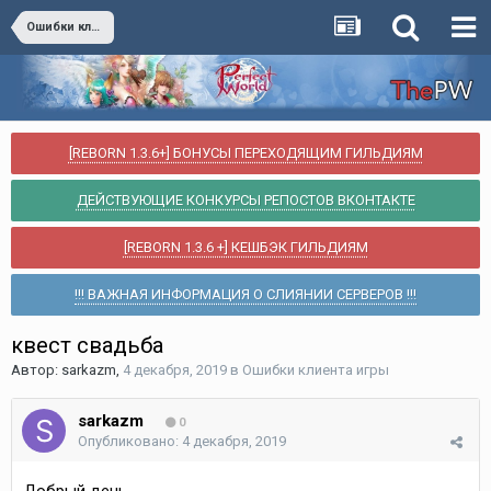
Ошибки клиента игры
[REBORN 1.3.6+] БОНУСЫ ПЕРЕХОДЯЩИМ ГИЛЬДИЯМ
ДЕЙСТВУЮЩИЕ КОНКУРСЫ РЕПОСТОВ ВКОНТАКТЕ
[REBORN 1.3.6 +] КЕШБЭК ГИЛЬДИЯМ
!!! ВАЖНАЯ ИНФОРМАЦИЯ О СЛИЯНИИ СЕРВЕРОВ !!!
квест свадьба
Автор:
sarkazm
,
4 декабря, 2019
в
Ошибки клиента игры
sarkazm
0
Опубликовано:
4 декабря, 2019