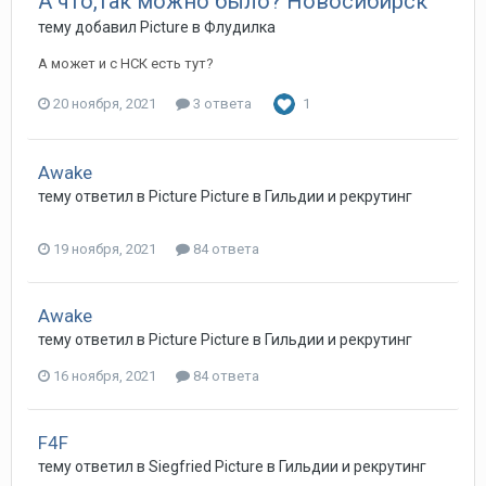
А что,так можно было? Новосибирск
тему добавил
Picture
в
Флудилка
А может и с НСК есть тут?
20 ноября, 2021
3 ответа
1
Awake
тему ответил в
Picture
Picture
в
Гильдии и рекрутинг
19 ноября, 2021
84 ответа
Awake
тему ответил в
Picture
Picture
в
Гильдии и рекрутинг
16 ноября, 2021
84 ответа
F4F
тему ответил в
Siegfried
Picture
в
Гильдии и рекрутинг