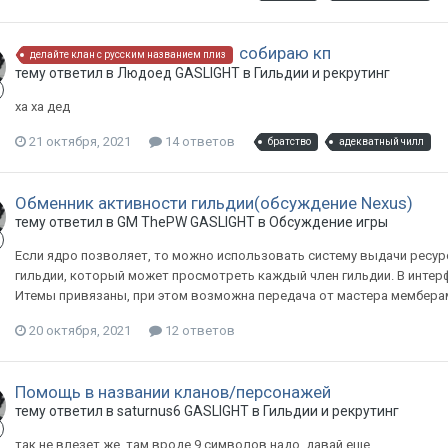
собираю кп
делайте клан с русским названием плиз
тему ответил в
Людоед
GASLIGHT
в
Гильдии и рекрутинг
ха ха дед
21 октября, 2021
14 ответов
братство
адекватный чилл
Обменник активности гильдии(обсуждение Nexus)
тему ответил в
GM ThePW
GASLIGHT
в
Обсуждение игры
Если ядро позволяет, то можно использовать систему выдачи ресурсо
гильдии, который может просмотреть каждый член гильдии. В интерф
Итемы привязаны, при этом возможна передача от мастера мемберам. Н
20 октября, 2021
12 ответов
Помощь в названии кланов/персонажей
тему ответил в
saturnus6
GASLIGHT
в
Гильдии и рекрутинг
так не влезет же. там вроде 9 символов надо. давай еще