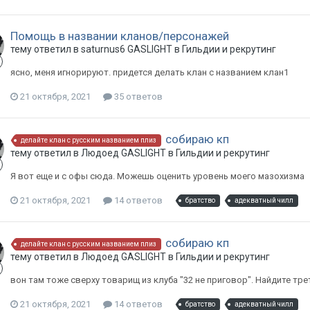
Помощь в названии кланов/персонажей
тему ответил в
saturnus6
GASLIGHT
в
Гильдии и рекрутинг
ясно, меня игнорируют. придется делать клан с названием клан1
21 октября, 2021
35 ответов
собираю кп
делайте клан с русским названием плиз
тему ответил в
Людоед
GASLIGHT
в
Гильдии и рекрутинг
Я вот еще и с офы сюда. Можешь оценить уровень моего мазохизма
21 октября, 2021
14 ответов
братство
адекватный чилл
собираю кп
делайте клан с русским названием плиз
тему ответил в
Людоед
GASLIGHT
в
Гильдии и рекрутинг
вон там тоже сверху товарищ из клуба "32 не приговор". Найдите трет
21 октября, 2021
14 ответов
братство
адекватный чилл