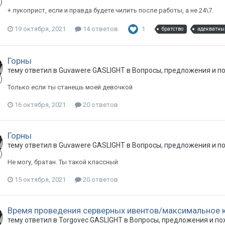
+ лукоприст, если и правда будете чилить после работы, а не 24\7.
19 октября, 2021
14 ответов
1
братство
адекватны
Горны
тему ответил в
Guvawere
GASLIGHT
в
Вопросы, предложения и п
Только если ты станешь моей девочкой
16 октября, 2021
20 ответов
Горны
тему ответил в
Guvawere
GASLIGHT
в
Вопросы, предложения и п
Не могу, братан. Ты такой классный
15 октября, 2021
20 ответов
Время проведения серверных ивентов/максимальное ко
тему ответил в
Torgovec
GASLIGHT
в
Вопросы, предложения и п