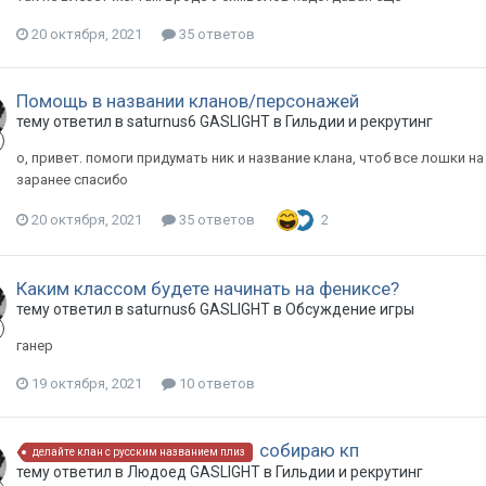
20 октября, 2021
35 ответов
Помощь в названии кланов/персонажей
тему ответил в
saturnus6
GASLIGHT
в
Гильдии и рекрутинг
о, привет. помоги придумать ник и название клана, чтоб все лошки н
заранее спасибо
20 октября, 2021
35 ответов
2
Каким классом будете начинать на фениксе?
тему ответил в
saturnus6
GASLIGHT
в
Обсуждение игры
ганер
19 октября, 2021
10 ответов
собираю кп
делайте клан с русским названием плиз
тему ответил в
Людоед
GASLIGHT
в
Гильдии и рекрутинг