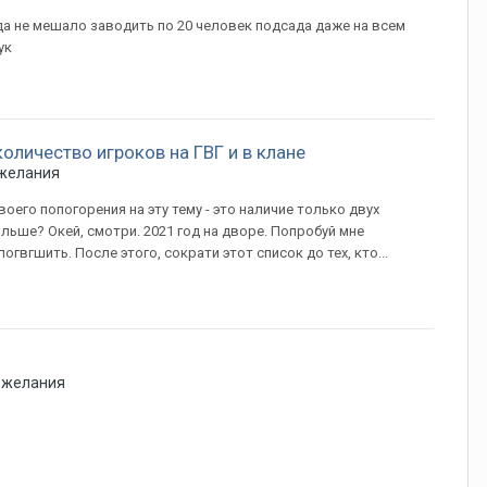
да не мешало заводить по 20 человек подсада даже на всем
ук
личество игроков на ГВГ и в клане
ожелания
воего попогорения на эту тему - это наличие только двух
ьше? Окей, смотри. 2021 год на дворе. Попробуй мне
вгшить. После этого, сократи этот список до тех, кто...
ожелания