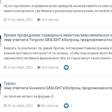
Ну это прописано в правилах всех серверов на моей памяти но никог
известном проекте, где банили и распускали целые кланы за любой п
15 октября, 2021
16 ответов
Время проведения серверных ивентов/максимальное ко
тему ответил в
Torgovec
GASLIGHT
в
Вопросы, предложения и п
Ахереть ты расписал. Ну давай, братик, поговорим Главная причина т
кланов-противостояторов? И ты хочешь, чтобы этих кланов было бол
перечислить активные фришечные теги, которые могут качественно пог
15 октября, 2021
16 ответов
1
Горны
тему ответил в
Guvawere
GASLIGHT
в
Вопросы, предложения и п
Ну твой же читают на форуме ;D
13 октября, 2021
20 ответов
1