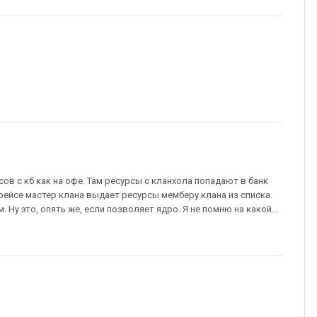
в с кб как на офе. Там ресурсы с кланхола попадают в банк
ейсе мастер клана выдает ресурсы мемберу клана из списка.
у это, опять же, если позволяет ядро. Я не помню на какой...