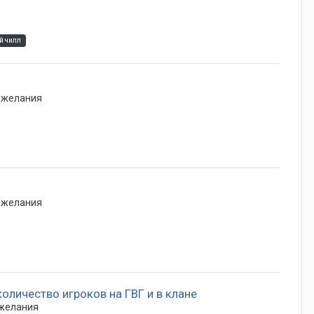
й чилл
ожелания
ожелания
личество игроков на ГВГ и в клане
ожелания