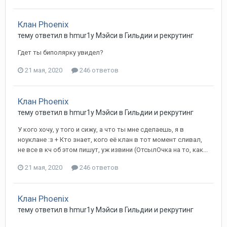
Клан Phoenix
тему ответил в
hmur1y
Мэйси
в
Гильдии и рекрутинг
Гдет ты биполярку увидел?
21 мая, 2020
246 ответов
Клан Phoenix
тему ответил в
hmur1y
Мэйси
в
Гильдии и рекрутинг
У кого хочу, у того и сижу, а что ты мне сделаешь, я в
ноуклане :з + Кто знает, кого её клан в тот момент сливал,
не все в кч об этом пишут, уж извини (ОтсылОчка на то, как...
21 мая, 2020
246 ответов
Клан Phoenix
тему ответил в
hmur1y
Мэйси
в
Гильдии и рекрутинг