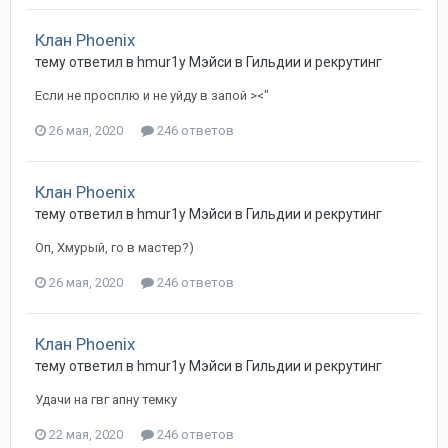
Клан Phoenix
тему ответил в
hmur1y
Мэйси
в
Гильдии и рекрутинг
Если не просплю и не уйду в запой ><"
26 мая, 2020
246 ответов
Клан Phoenix
тему ответил в
hmur1y
Мэйси
в
Гильдии и рекрутинг
Оп, Хмурый, го в мастер?)
26 мая, 2020
246 ответов
Клан Phoenix
тему ответил в
hmur1y
Мэйси
в
Гильдии и рекрутинг
Удачи на гвг апну темку
22 мая, 2020
246 ответов