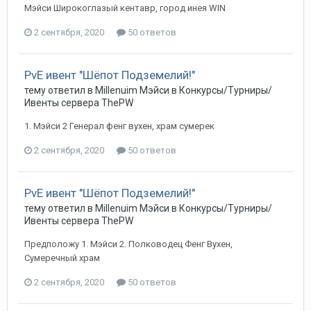
Мэйси Широкоглазый кентавр, город инея WIN
2 сентября, 2020
50 ответов
PvE ивент "Шёпот Подземелий!"
тему ответил в
Millenuim
Мэйси
в
Конкурсы/Турниры/
Ивенты сервера ThePW
1. Мэйси 2 Генерал фенг вухен, храм сумерек
2 сентября, 2020
50 ответов
PvE ивент "Шёпот Подземелий!"
тему ответил в
Millenuim
Мэйси
в
Конкурсы/Турниры/
Ивенты сервера ThePW
Предположу 1. Мэйси 2. Полководец Фенг Вухен,
Сумеречный храм
2 сентября, 2020
50 ответов