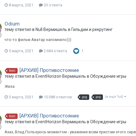
8 марта, 2021
33 ответа
Odium
тему ответил в
Null
Вермишель
в
Гильдии и рекрутинг
что-то фильм Аватар напомнило)))
5 марта, 2021
2 684 ответа
1
[АРХИВ] Противостояние
toxic
тему ответил в
EventHorizon
Вермишель
в
Обсуждение игры
Жиза
3 марта, 2021
10 388 ответов
(и ещё %d)
gvg
pvp
[АРХИВ] Противостояние
toxic
тему ответил в
EventHorizon
Вермишель
в
Обсуждение игры
Ахах, Влад Пользуюсь моментом - уважение всем пристам этого серва,