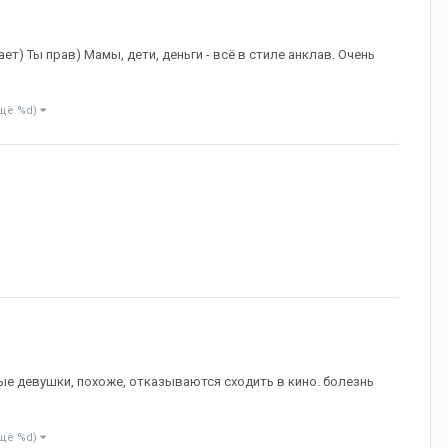
ет) Ты прав) Мамы, дети, деньги - всё в стиле анклав. Очень
ещё %d)
е девушки, похоже, отказываются сходить в кино. болезнь
ещё %d)