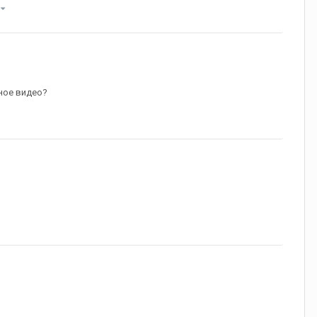
)
нное видео?