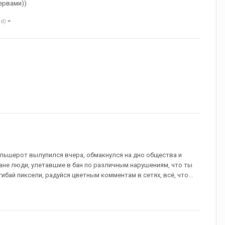
ервами))
%d)
льшерот вылупился вчера, обмакнулся на дно общества и
лане люди, улетавшие в бан по различным нарушениям, что ты
бай пиксели, радуйся цветным комментам в сетях, всё, что...