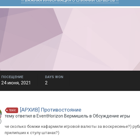
!!! ВАЖНАЯ ИНФОРМАЦИЯ О СЛИЯНИИ СЕРВЕРОВ !!!
ПОСЕЩЕНИЕ
DAYS WON
24 июня, 2021
2
[АРХИВ] Противостояние
toxic
тему ответил в
EventHorizon
Вермишель
в
Обсуждение игры
че сколько бомжи нафармили игровой валюты за воскресенье?) рубл
прилипших к стулу штанах?)