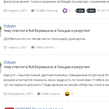
фильтров может только искренне любящий эту версию с крепкими н
3 марта, 2021
10 388 ответов
1
(и ещё 
gvg
pvp
Odium
тему ответил в
Null
Вермишель
в
Гильдии и рекрутинг
ДОЛбиться это по твоей части. Ноги шире, руки врозь.
1 марта, 2021
2 684 ответа
Odium
тему ответил в
Null
Вермишель
в
Гильдии и рекрутинг
Иди рот с мылом помой, цветная помойка. Невиданный полуголый бо
морали и пытается показать свою мудрость по понятиям. У тебя в к
тут пытаешься доказать? Сиди дальше на своём обтёртом стуле и наги
28 февраля, 2021
2 684 ответа
1