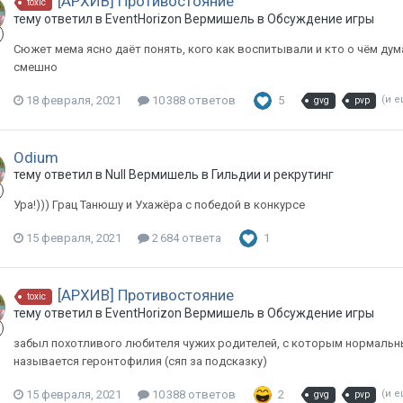
[АРХИВ] Противостояние
toxic
тему ответил в
EventHorizon
Вермишель
в
Обсуждение игры
Сюжет мема ясно даёт понять, кого как воспитывали и кто о чём дума
смешно
18 февраля, 2021
10 388 ответов
5
(и 
gvg
pvp
Odium
тему ответил в
Null
Вермишель
в
Гильдии и рекрутинг
Ура!))) Грац Танюшу и Ухажёра с победой в конкурсе
15 февраля, 2021
2 684 ответа
1
[АРХИВ] Противостояние
toxic
тему ответил в
EventHorizon
Вермишель
в
Обсуждение игры
забыл похотливого любителя чужих родителей, с которым нормальны
называется геронтофилия (сяп за подсказку)
15 февраля, 2021
10 388 ответов
2
(и 
gvg
pvp