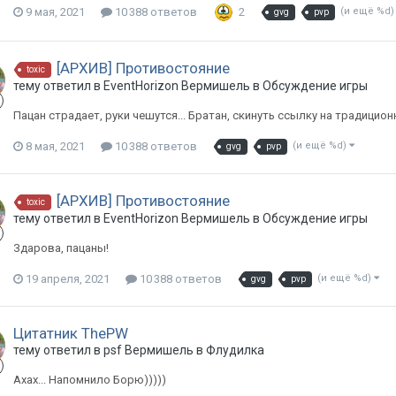
9 мая, 2021
10 388 ответов
2
(и ещё %d
gvg
pvp
[АРХИВ] Противостояние
toxic
тему ответил в
EventHorizon
Вермишель
в
Обсуждение игры
Пацан страдает, руки чешутся... Братан, скинуть ссылку на традицио
8 мая, 2021
10 388 ответов
(и ещё %d)
gvg
pvp
[АРХИВ] Противостояние
toxic
тему ответил в
EventHorizon
Вермишель
в
Обсуждение игры
Здарова, пацаны!
19 апреля, 2021
10 388 ответов
(и ещё %d)
gvg
pvp
Цитатник ThePW
тему ответил в
psf
Вермишель
в
Флудилка
Ахах... Напомнило Борю)))))