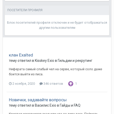
ПОСЕТИТЕЛИ ПРОФИЛЯ
Блок посетителей профиля отключен и не будет отображаться
другим пользователям
клан Exalted
тему ответил в
Kisskey
Exio
в
Гильдии и рекрутинг
Ниферата самый слабый чел на серве, который соло даже
боится выйти из писа.
2 ноября, 2020
346 ответов
1
Новички, задавайте вопросы
тему ответил в
Василис
Exio
в
Гайды и FAQ
Кристал искрящихся скал или что то типа того. Поймать