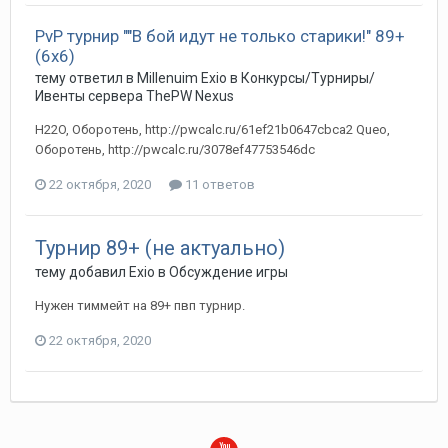
PvP турнир ""В бой идут не только старики!" 89+
(6х6)
тему ответил в
Millenuim
Exio
в
Конкурсы/Турниры/
Ивенты сервера ThePW Nexus
H22O, Оборотень, http://pwcalc.ru/61ef21b0647cbca2 Queo,
Оборотень, http://pwcalc.ru/3078ef47753546dc
22 октября, 2020
11 ответов
Турнир 89+ (не актуально)
тему добавил
Exio
в
Обсуждение игры
Нужен тиммейт на 89+ пвп турнир.
22 октября, 2020