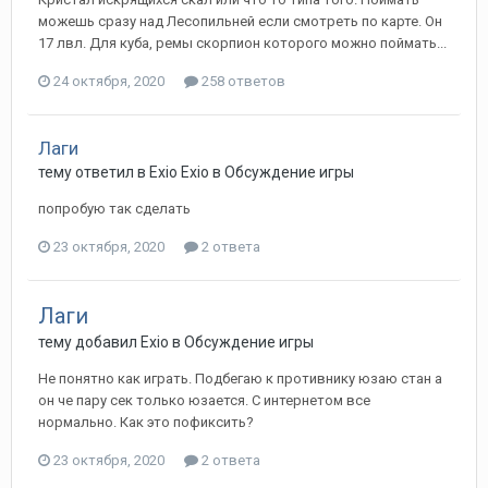
можешь сразу над Лесопильней если смотреть по карте. Он
17 лвл. Для куба, ремы скорпион которого можно поймать...
24 октября, 2020
258 ответов
Лаги
тему ответил в
Exio
Exio
в
Обсуждение игры
попробую так сделать
23 октября, 2020
2 ответа
Лаги
тему добавил
Exio
в
Обсуждение игры
Не понятно как играть. Подбегаю к противнику юзаю стан а
он че пару сек только юзается. С интернетом все
нормально. Как это пофиксить?
23 октября, 2020
2 ответа