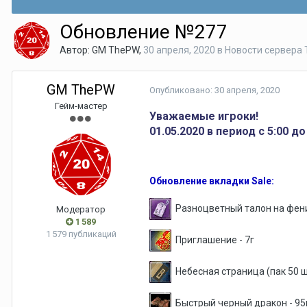
Обновление №277
Автор:
GM ThePW
,
30 апреля, 2020
в
Новости сервера
GM ThePW
Опубликовано:
30 апреля, 2020
Гейм-мастер
Уважаемые игроки!
01.05.2020 в период с 5:00 
Обновление вкладки Sale:
Разноцветный талон на фени
Модератор
1 589
1 579 публикаций
Приглашение - 7г
Небесная страница (пак 50 шт
Быстрый черный дракон - 95