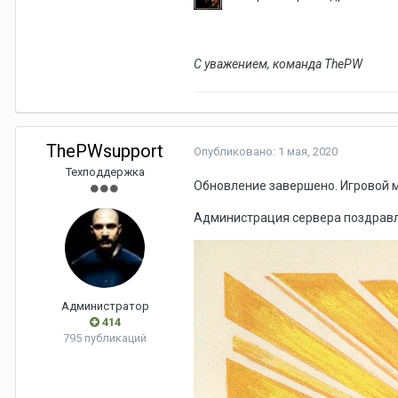
С уважением, команда ThePW
ThePWsupport
Опубликовано:
1 мая, 2020
Техподдержка
Обновление завершено. Игровой м
Администрация сервера поздравля
Администратор
414
795 публикаций