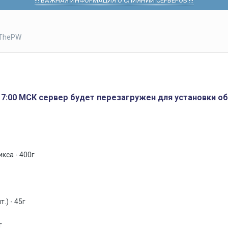
!!! ВАЖНАЯ ИНФОРМАЦИЯ О СЛИЯНИИ СЕРВЕРОВ !!!
 ThePW
до 7:00 МСК сервер будет перезагружен для установки о
кса - 400г
.) - 45г
г