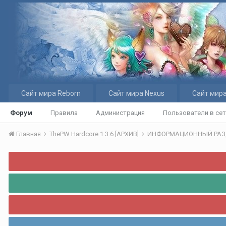
Сайт мира Reborn
Сайт мира Nexus
Сайт мира
Форум
Правила
Администрация
Пользователи в се
Главная
ThePW Hardcore 1.3.6 [АРХИВ]
ИНФОРМАЦИОННЫЙ РА