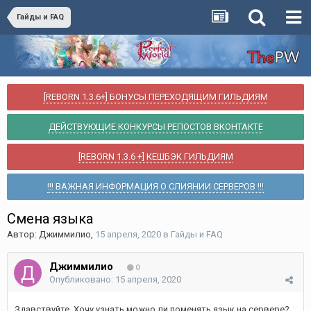
Гайды и FAQ
[REBORN 1.3.6+] БОНУСЫ ПЕРЕХОДЯЩИМ ГИЛЬДИЯМ
ДЕЙСТВУЮЩИЕ КОНКУРСЫ РЕПОСТОВ ВКОНТАКТЕ
[REBORN 1.3.6 +] КЕШБЭК ГИЛЬДИЯМ
!!! ВАЖНАЯ ИНФОРМАЦИЯ О СЛИЯНИИ СЕРВЕРОВ !!!
Смена языка
Автор:
Джиммилио
,
15 апреля, 2020
в
Гайды и FAQ
Джиммилио
0
Опубликовано:
15 апреля, 2020
Здавствуйте. Хочу узнать можно ли поменять язык на сервере?