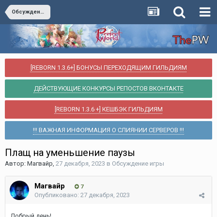
Обсуждение игры
[REBORN 1.3.6+] БОНУСЫ ПЕРЕХОДЯЩИМ ГИЛЬДИЯМ
ДЕЙСТВУЮЩИЕ КОНКУРСЫ РЕПОСТОВ ВКОНТАКТЕ
[REBORN 1.3.6 +] КЕШБЭК ГИЛЬДИЯМ
!!! ВАЖНАЯ ИНФОРМАЦИЯ О СЛИЯНИИ СЕРВЕРОВ !!!
Плащ на уменьшение паузы
Автор:
Магвайр
,
27 декабря, 2023
в
Обсуждение игры
Магвайр
7
Опубликовано:
27 декабря, 2023
Добрый день!