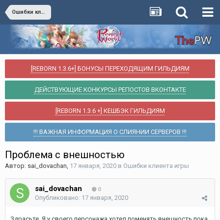
Ошибки клиента игры
[REBORN 1.3.6+] БОНУСЫ ПЕРЕХОДЯЩИМ ГИЛЬДИЯМ
ДЕЙСТВУЮЩИЕ КОНКУРСЫ РЕПОСТОВ ВКОНТАКТЕ
[REBORN 1.3.6 +] КЕШБЭК ГИЛЬДИЯМ
!!! ВАЖНАЯ ИНФОРМАЦИЯ О СЛИЯНИИ СЕРВЕРОВ !!!
Проблема с внешностью
Автор:
sai_dovachan
,
17 января, 2020
в
Ошибки клиента игры
sai_dovachan
0
Опубликовано:
17 января, 2020
Здрасьте. Я у своего персонажа хотел поменять внешность пока