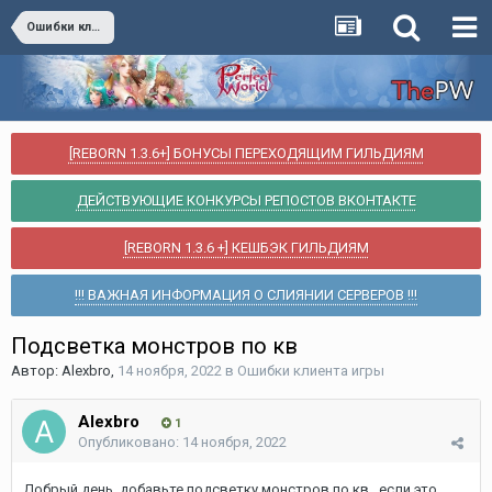
Ошибки клиента игры
[REBORN 1.3.6+] БОНУСЫ ПЕРЕХОДЯЩИМ ГИЛЬДИЯМ
ДЕЙСТВУЮЩИЕ КОНКУРСЫ РЕПОСТОВ ВКОНТАКТЕ
[REBORN 1.3.6 +] КЕШБЭК ГИЛЬДИЯМ
!!! ВАЖНАЯ ИНФОРМАЦИЯ О СЛИЯНИИ СЕРВЕРОВ !!!
Подсветка монстров по кв
Автор:
Alexbro
,
14 ноября, 2022
в
Ошибки клиента игры
Alexbro
1
Опубликовано:
14 ноября, 2022
Добрый день, добавьте подсветку монстров по кв , если это