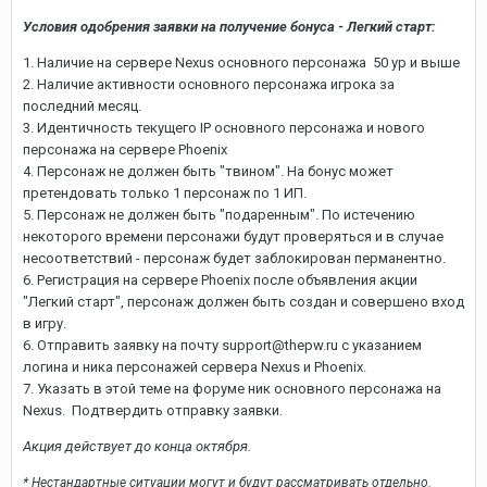
Условия одобрения заявки на получение бонуса - Легкий старт:
1. Наличие на сервере Nexus основного персонажа 50 ур и выше
2. Наличие активности основного персонажа игрока за
последний месяц.
3. Идентичность текущего IP основного персонажа и нового
персонажа на сервере Phoenix
4. Персонаж не должен быть "твином". На бонус может
претендовать только 1 персонаж по 1 ИП.
5. Персонаж не должен быть "подаренным". По истечению
некоторого времени персонажи будут проверяться и в случае
несоответствий - персонаж будет заблокирован перманентно.
6. Регистрация на сервере Phoenix после объявления акции
"Легкий старт", персонаж должен быть создан и совершено вход
в игру.
6. Отправить заявку на почту support@thepw.ru с указанием
логина и ника персонажей сервера Nexus и Phoenix.
7. Указать в этой теме на форуме ник основного персонажа на
Nexus. Подтвердить отправку заявки.
Акция действует до конца октября.
* Нестандартные ситуации могут и будут рассматривать отдельно.