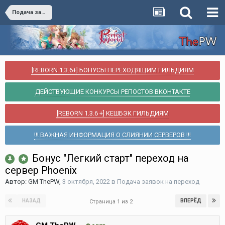
Подача заявок на переход
[REBORN 1.3.6+] БОНУСЫ ПЕРЕХОДЯЩИМ ГИЛЬДИЯМ
ДЕЙСТВУЮЩИЕ КОНКУРСЫ РЕПОСТОВ ВКОНТАКТЕ
[REBORN 1.3.6 +] КЕШБЭК ГИЛЬДИЯМ
!!! ВАЖНАЯ ИНФОРМАЦИЯ О СЛИЯНИИ СЕРВЕРОВ !!!
Бонус "Легкий старт" переход на
сервер Phoenix
Автор:
GM ThePW
,
3 октября, 2022
в
Подача заявок на переход
НАЗАД
ВПЕРЁД
Страница 1 из 2