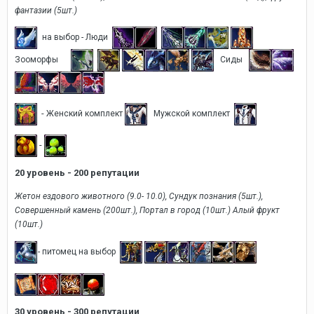
фантазии (5шт.)
на выбор - Люди
Зооморфы
Сиды
-
Женский комплект
Мужской комплект
-
20 уровень - 200 репутации
Жетон ездового животного (9.0- 10.0), Сундук познания (5шт.),
Совершенный камень (200шт.), Портал в город (10шт.) Алый фрукт
(10шт.)
- питомец на выбор
30 уровень - 300 репутации