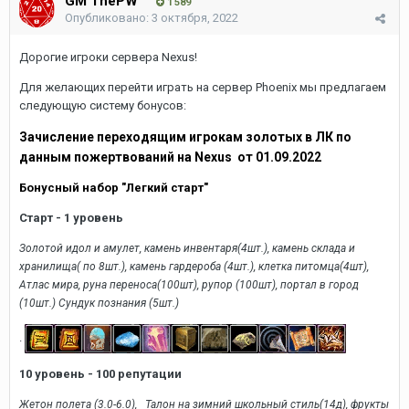
GM ThePW
1 589
Опубликовано:
3 октября, 2022
Дорогие игроки сервера Nexus!
Для желающих перейти играть на сервер Phoenix мы предлагаем
следующую систему бонусов:
Зачисление переходящим игрокам золотых в ЛК по
данным пожертвований на Nexus от 01.09.2022
Бонусный набор "Легкий старт"
Старт - 1 уровень
Золотой идол и амулет, камень инвентаря(4шт.), камень склада и
хранилища( по 8шт.), камень гардероба (4шт.), клетка питомца(4шт),
Атлас мира, руна переноса(100шт), рупор (100шт), портал в город
(10шт.) Сундук познания (5шт.)
.
10 уровень - 100 репутации
Жетон полета (3.0-6.0), Талон на зимний школьный стиль(14д), фрукты