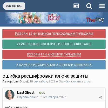
Ошибки клиента игры
[REBORN 1.3.6+] БОНУСЫ ПЕРЕХОДЯЩИМ ГИЛЬДИЯМ
ДЕЙСТВУЮЩИЕ КОНКУРСЫ РЕПОСТОВ ВКОНТАКТЕ
[REBORN 1.3.6 +] КЕШБЭК ГИЛЬДИЯМ
!!! ВАЖНАЯ ИНФОРМАЦИЯ О СЛИЯНИИ СЕРВЕРОВ !!!
ошибка расшифровки ключа защиты
Автор:
LastGhost
,
18 сентября, 2022
в
Ошибки клиента игры
LastGhost
37
Опубликовано:
18 сентября, 2022
ребята всем ку