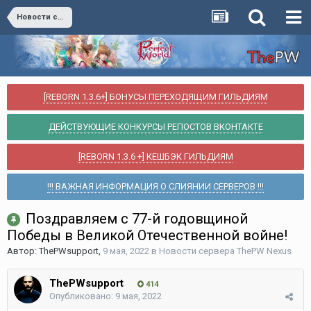
Новости сервера ThePW Nexus
[REBORN 1.3.6+] БОНУСЫ ПЕРЕХОДЯЩИМ ГИЛЬДИЯМ
ДЕЙСТВУЮЩИЕ КОНКУРСЫ РЕПОСТОВ ВКОНТАКТЕ
[REBORN 1.3.6 +] КЕШБЭК ГИЛЬДИЯМ
!!! ВАЖНАЯ ИНФОРМАЦИЯ О СЛИЯНИИ СЕРВЕРОВ !!!
Поздравляем с 77-й годовщиной
Победы в Великой Отечественной войне!
Автор:
ThePWsupport
,
9 мая, 2022
в
Новости сервера ThePW Nexus
ThePWsupport
414
Опубликовано:
9 мая, 2022