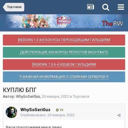
Торговля
[REBORN 1.3.6+] БОНУСЫ ПЕРЕХОДЯЩИМ ГИЛЬДИЯМ
ДЕЙСТВУЮЩИЕ КОНКУРСЫ РЕПОСТОВ ВКОНТАКТЕ
[REBORN 1.3.6 +] КЕШБЭК ГИЛЬДИЯМ
!!! ВАЖНАЯ ИНФОРМАЦИЯ О СЛИЯНИИ СЕРВЕРОВ !!!
КУПЛЮ БПГ
Автор:
WhySoSeri0us
,
20 января, 2022
в
Торговля
WhySoSeri0us
19
Опубликовано:
20 января, 2022
Ваши предложения мне в личку