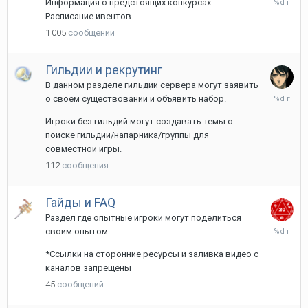
Информация о предстоящих конкурсах.
сентября
Расписание ивентов.
2022
1 005
сообщений
Гильдии и рекрутинг
В данном разделе гильдии сервера могут заявить
7
о своем существовании и объявить набор.
июля,
2022
Игроки без гильдий могут создавать темы о
поиске гильдии/напарника/группы для
совместной игры.
112
сообщения
Гайды и FAQ
Раздел где опытные игроки могут поделиться
27
своим опытом.
июня,
2022
*Ссылки на сторонние ресурсы и заливка видео с
каналов запрещены
45
сообщений