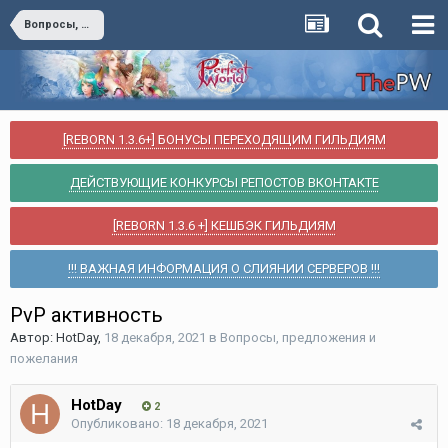
Вопросы, предложения и пожелания
[REBORN 1.3.6+] БОНУСЫ ПЕРЕХОДЯЩИМ ГИЛЬДИЯМ
ДЕЙСТВУЮЩИЕ КОНКУРСЫ РЕПОСТОВ ВКОНТАКТЕ
[REBORN 1.3.6 +] КЕШБЭК ГИЛЬДИЯМ
!!! ВАЖНАЯ ИНФОРМАЦИЯ О СЛИЯНИИ СЕРВЕРОВ !!!
PvP активность
Автор:
HotDay
,
18 декабря, 2021
в
Вопросы, предложения и
пожелания
HotDay
2
Опубликовано:
18 декабря, 2021