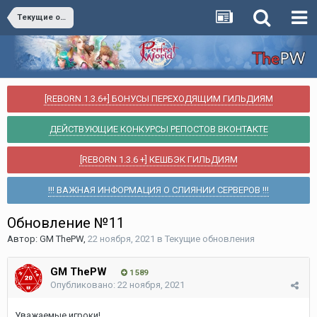
Текущие обновления
[REBORN 1.3.6+] БОНУСЫ ПЕРЕХОДЯЩИМ ГИЛЬДИЯМ
ДЕЙСТВУЮЩИЕ КОНКУРСЫ РЕПОСТОВ ВКОНТАКТЕ
[REBORN 1.3.6 +] КЕШБЭК ГИЛЬДИЯМ
!!! ВАЖНАЯ ИНФОРМАЦИЯ О СЛИЯНИИ СЕРВЕРОВ !!!
Обновление №11
Автор:
GM ThePW
,
22 ноября, 2021
в
Текущие обновления
GM ThePW
1 589
Опубликовано:
22 ноября, 2021
Уважаемые игроки!