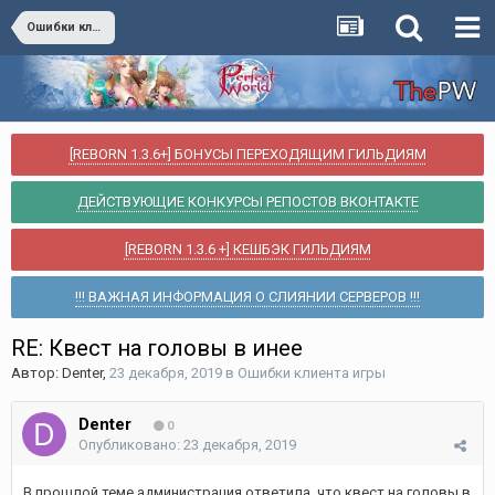
Ошибки клиента игры
[REBORN 1.3.6+] БОНУСЫ ПЕРЕХОДЯЩИМ ГИЛЬДИЯМ
ДЕЙСТВУЮЩИЕ КОНКУРСЫ РЕПОСТОВ ВКОНТАКТЕ
[REBORN 1.3.6 +] КЕШБЭК ГИЛЬДИЯМ
!!! ВАЖНАЯ ИНФОРМАЦИЯ О СЛИЯНИИ СЕРВЕРОВ !!!
RE: Квест на головы в инее
Автор:
Denter
,
23 декабря, 2019
в
Ошибки клиента игры
Denter
0
Опубликовано:
23 декабря, 2019
В прошлой теме администрация ответила, что квест на головы в