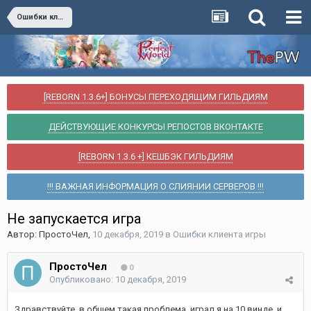
Ошибки клиента игры
[REBORN 1.3.6+] БОНУСЫ ПЕРЕХОДЯЩИМ ГИЛЬДИЯМ
ДЕЙСТВУЮЩИЕ КОНКУРСЫ РЕПОСТОВ ВКОНТАКТЕ
[REBORN 1.3.6 +] КЕШБЭК ГИЛЬДИЯМ
!!! ВАЖНАЯ ИНФОРМАЦИЯ О СЛИЯНИИ СЕРВЕРОВ !!!
Не запускается игра
Автор:
ПростоЧел
,
10 декабря, 2019
в
Ошибки клиента игры
ПростоЧел
0
Опубликовано:
10 декабря, 2019
Здравствуйте, в общем такая проблема, играл я на 10 винде, и