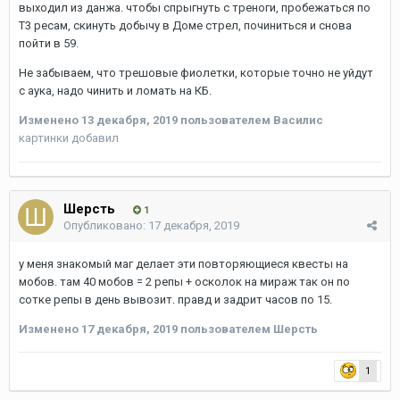
выходил из данжа. чтобы спрыгнуть с треноги, пробежаться по
Т3 ресам, скинуть добычу в Доме стрел, починиться и снова
пойти в 59.
Не забываем, что трешовые фиолетки, которые точно не уйдут
с аука, надо чинить и ломать на КБ.
Изменено
13 декабря, 2019
пользователем Василис
картинки добавил
Шерсть
1
Опубликовано:
17 декабря, 2019
у меня знакомый маг делает эти повторяющиеся квесты на
мобов. там 40 мобов = 2 репы + осколок на мираж так он по
сотке репы в день вывозит. правд и задрит часов по 15.
Изменено
17 декабря, 2019
пользователем Шерсть
1