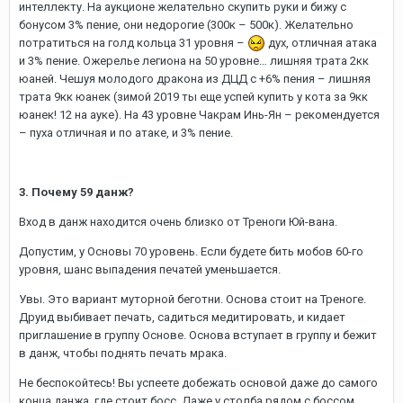
интеллекту. На аукционе желательно скупить руки и бижу с
бонусом 3% пение, они недорогие (300к – 500к). Желательно
потратиться на голд кольца 31 уровня –
дух, отличная атака
и 3% пение. Ожерелье легиона на 50 уровне… лишняя трата 2кк
юаней. Чешуя молодого дракона из ДЦД с +6% пения – лишняя
трата 9кк юанек (зимой 2019 ты еще успей купить у кота за 9кк
юанек! 12 на ауке). На 43 уровне Чакрам Инь-Ян – рекомендуется
– пуха отличная и по атаке, и 3% пение.
3. Почему 59 данж?
Вход в данж находится очень близко от Треноги Юй-вана.
Допустим, у Основы 70 уровень. Если будете бить мобов 60-го
уровня, шанс выпадения печатей уменьшается.
Увы. Это вариант муторной беготни. Основа стоит на Треноге.
Друид выбивает печать, садиться медитировать, и кидает
приглашение в группу Основе. Основа вступает в группу и бежит
в данж, чтобы поднять печать мрака.
Не беспокойтесь! Вы успеете добежать основой даже до самого
конца данжа, где стоит босс. Даже у столба рядом с боссом,