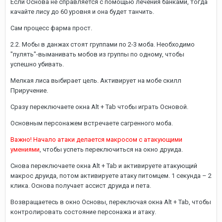
Если Основа не справляется с помощью лечения банками, тогда
качайте лису до 60 уровня и она будет танчить.
Сам процесс фарма прост.
2.2. Мобы в данжах стоят группами по 2-3 моба. Необходимо
"пулять"-выманивать мобов из группы по одному, чтобы
успешно убивать.
Мелкая лиса выбирает цель. Активирует на мобе скилл
Приручение.
Сразу переключаете окна
Alt
+
Tab
чтобы играть Основой.
Основным персонажем встречаете сагренного моба.
Важно! Начало атаки делается макросом с атакующими
умениями
, чтобы успеть переключиться на окно друида.
Снова переключаете окна
Alt
+
Tab
и активируете атакующий
макрос друида, потом активируете атаку питомцем. 1 секунда – 2
клика. Основа получает ассист друида и пета.
Возвращаетесь в окно Основы, переключая окна
Alt
+
Tab
, чтобы
контролировать состояние персонажа и атаку.