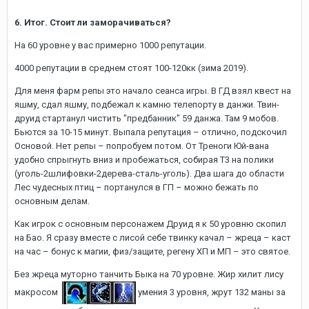
6. Итог. Стоит ли заморачиваться?
На 60 уровне у вас примерно 1000 репутации.
4000 репутации в среднем стоят 100-120кк (зима 2019).
Для меня фарм репы это начало сеанса игры. В ГД взял квест на
яшму, сдал яшму, подбежал к камню телепорту в данжи. Твин-
друид стартанул чистить "предбанник" 59 данжа. Там 9 мобов.
Бьются за 10-15 минут. Выпала репутация – отлично, подскочил
Основой. Нет репы – попробуем потом. От Треноги Юй-вана
удобно спрыгнуть вниз и пробежаться, собирая Т3 на полики
(уголь-2шлифовки-2дерева-сталь-уголь). Два шага до области
Лес чудесных птиц – портанулся в ГП – можно бежать по
основным делам.
Как игрок с основным персонажем Друид я к 50 уровню скопил
на Бао. Я сразу вместе с лисой себе твинку качал – жреца – каст
на час – бонус к магии, физ/защите, регену ХП и МП – это святое.
Без жреца муторно танчить Быка на 70 уровне. Жир хилит лису
макросом
умения 3 уровня, жрут 132 маны за