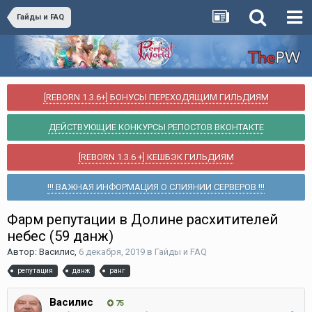
Гайды и FAQ
[REBORN 1.3.6+] БОНУСЫ ПЕРЕХОДЯЩИМ ГИЛЬДИЯМ
ДЕЙСТВУЮЩИЕ КОНКУРСЫ РЕПОСТОВ ВКОНТАКТЕ
[REBORN 1.3.6 +] КЕШБЭК ГИЛЬДИЯМ
!!! ВАЖНАЯ ИНФОРМАЦИЯ О СЛИЯНИИ СЕРВЕРОВ !!!
Фарм репутации в Долине расхитителей
небес (59 данж)
Автор:
Василис
,
6 декабря, 2019
в
Гайды и FAQ
репутация
данж
ранг
Василис
75