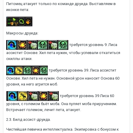
Питомец атакует только по команде друида. Выставляем в
иконке пета:
Макросы друида:
требуется уровень 9. Лиса
ассистит Основе. Хил пета нужен, чтобы успевали откатиться
скиллы атаки.
требуется уровень 39. Лиса ассистит
Основе. Хил пета не нужен. Основной урон наносит Основа 60
уровня, на него агрится моб.
требуется уровень 39 Лиса 60
уровня, с големом бьёт моба. Она пуляет моба приручением.
Встречает големом, лечит пета, атакует.
2.3. Билд ассист-друида.
Чистейшая певичка интеллектуалка. Экипировка с бонусом к