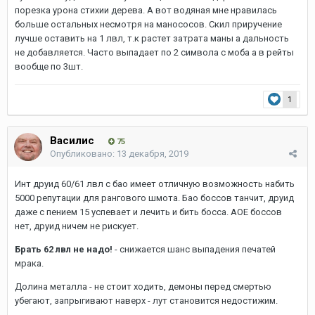
порезка урона стихии дерева. А вот водяная мне нравилась
больше остальных несмотря на манососов. Скил приручение
лучше оставить на 1 лвл, т.к растет затрата маны а дальность
не добавляется. Часто выпадает по 2 символа с моба а в рейты
вообще по 3шт.
1
Василис
75
Опубликовано:
13 декабря, 2019
Инт друид 60/61 лвл с бао имеет отличную возможность набить
5000 репутации для рангового шмота. Бао боссов танчит, друид
даже с пением 15 успевает и лечить и бить босса. АОЕ боссов
нет, друид ничем не рискует.
Брать 62 лвл не надо!
- снижается шанс выпадения печатей
мрака.
Долина металла - не стоит ходить, демоны перед смертью
убегают, запрыгивают наверх - лут становится недостижим.