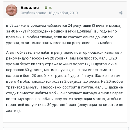
Василис
75
Опубликовано:
18 декабря, 2019
в 59 данже, в среднем набивается 24 репутации (3 печати мрака)
за 40 минут (прохождение одной ветки Долины). выгодней по
времени. В любом случае, если не хватает опыта до нового
уровня, стоит выполнять квесты на репутационных мобов.
А вот обязательно набить репутацию повторяющихся квестов я
рекомендую персонажу 20 уровня. Там все просто, малыш 20
уровня берет квест у стража южных ворот ГД. В другом окне
персонаж 60 уровня, маг или лучник, он спрыгивает с моста
налево и бьет 20 злобных трупов. 1 удар - 1 труп. Жалко, но там
всего 4 моба, приходится ждать 2 секунды до респа. На 20 мобов
тратится 2 минуты. Персонажи состоят в группе, малыш даже не
сходит с места: набиты мобы, он получает награду и снова берет
квест. муторно, но набить пару сотен репутации можно, чтобы с
гарантией получить на 30 уровне 1 ранг (репутации по квестам не
хватит).