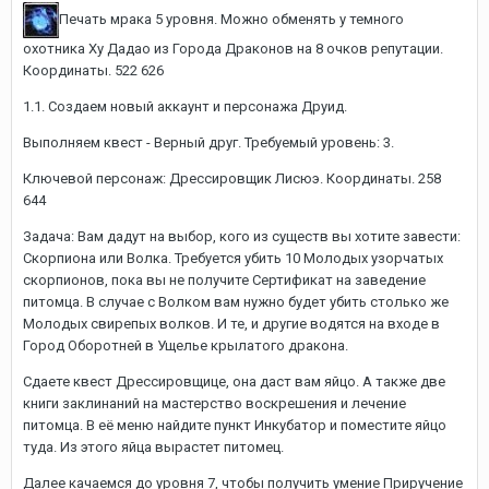
Печать мрака 5 уровня.
Можно обменять у темного
охотника Ху Дадао из Города Драконов на 8 очков репутации.
Координаты. 522 626
1.1. Создаем новый аккаунт и персонажа Друид.
Выполняем квест - Верный друг. Требуемый уровень: 3.
Ключевой персонаж: Дрессировщик Лисюэ. Координаты. 258
644
Задача: Вам дадут на выбор, кого из существ вы хотите завести:
Скорпиона или Волка. Требуется убить 10 Молодых узорчатых
скорпионов, пока вы не получите Сертификат на заведение
питомца. В случае с Волком вам нужно будет убить столько же
Молодых свирепых волков. И те, и другие водятся на входе в
Город Оборотней в Ущелье крылатого дракона.
Сдаете квест Дрессировщице, она даст вам яйцо. А также две
книги заклинаний на мастерство воскрешения и лечение
питомца. В её меню найдите пункт Инкубатор и поместите яйцо
туда. Из этого яйца вырастет питомец.
Далее качаемся до уровня 7, чтобы получить умение Приручение