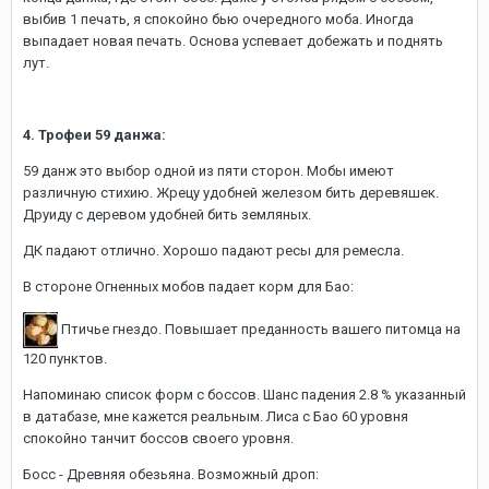
выбив 1 печать, я спокойно бью очередного моба. Иногда
выпадает новая печать. Основа успевает добежать и поднять
лут.
4. Трофеи 59 данжа:
59 данж это выбор одной из пяти сторон. Мобы имеют
различную стихию. Жрецу удобней железом бить деревяшек.
Друиду с деревом удобней бить земляных.
ДК падают отлично. Хорошо падают ресы для ремесла.
В стороне Огненных мобов падает корм для Бао:
Птичье гнездо. Повышает преданность вашего питомца на
120 пунктов.
Напоминаю список форм с боссов. Шанс падения 2.8 % указанный
в датабазе, мне кажется реальным. Лиса с Бао 60 уровня
спокойно танчит боссов своего уровня.
Босс - Древняя обезьяна. Возможный дроп: