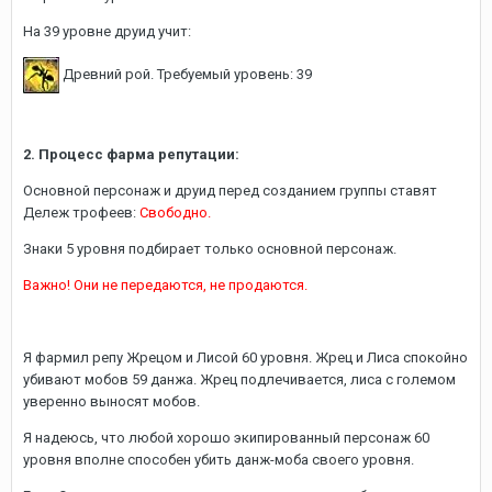
На 39 уровне друид учит:
Древний рой.
Требуемый уровень:
39
2. Процесс фарма репутации:
Основной персонаж и друид перед созданием группы ставят
Дележ трофеев:
Свободно.
Знаки 5 уровня подбирает только основной персонаж.
Важно! Они не передаются, не продаются.
Я фармил репу Жрецом и Лисой 60 уровня. Жрец и Лиса спокойно
убивают мобов 59 данжа. Жрец подлечивается, лиса с големом
уверенно выносят мобов.
Я надеюсь, что любой хорошо экипированный персонаж 60
уровня вполне способен убить данж-моба своего уровня.