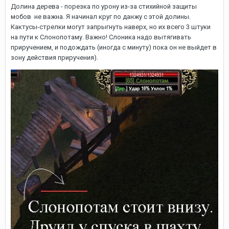
Долина дерева - порезка по урону из-за стихийной защиты
мобов не важна. Я начинал круг по данжу с этой долины.
Кактусы-стрелки могут запрыгнуть наверх, но их всего 3 штуки
на пути к Слонопотаму. Важно! Слоника надо вытягивать
приручением, и подождать (иногда с минуту) пока он не выйдет в
зону действия приручения).