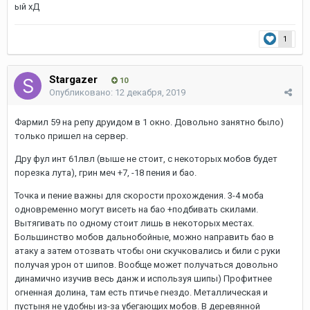
ый хД
1
Stargazer
10
Опубликовано:
12 декабря, 2019
Фармил 59 на репу друидом в 1 окно. Довольно занятно было)
только пришел на сервер.
Дру фул инт 61лвл (выше не стоит, с некоторых мобов будет
порезка лута), грин меч +7, -18 пения и бао.
Точка и пение важны для скорости прохождения. 3-4 моба
одновременно могут висеть на бао +подбивать скилами.
Вытягивать по одному стоит лишь в некоторых местах.
Большинство мобов дальнобойные, можно направить бао в
атаку а затем отозвать чтобы они скучковались и били с руки
получая урон от шипов. Вообще может получаться довольно
динамично изучив весь данж и используя шипы) Профитнее
огненная долина, там есть птичье гнездо. Металлическая и
пустыня не удобны из-за убегающих мобов. В деревянной