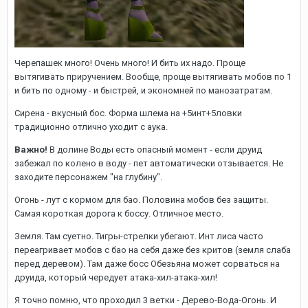
Черепашек много! Очень много! И бить их надо. Проще
вытягивать приручением. Вообще, проще вытягивать мобов по 1
и бить по одному - и быстрей, и экономней по манозатратам.
Сирена - вкусный бос. Форма шлема на +5инт+5ловки
традиционно отлично уходит с аука.
Важно!
В долине Воды есть опасный момент - если друид
забежал по колено в воду - пет автоматически отзывается. Не
заходите персонажем "на глубину".
Огонь - лут с кормом для бао. Половина мобов без защиты.
Самая короткая дорога к боссу. Отличное место.
Земля. Там суетно. Тигры-стрелки убегают. Инт лиса часто
переагривает мобов с бао на себя даже без критов (земля слаба
перед деревом). Там даже босс Обезьяна может сорваться на
друида, который чередует атака-хил-атака-хил!
Я точно помню, что проходил 3 ветки - Дерево-Вода-Огонь. И