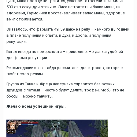
цикл, мана вообще не тратится, успевает отрегениться. Хилит
500 хп в секунду и отлично. Лиса не тратит ни банки маны, ни
здоровья, Гармонией восстанавливает запас маны, здоровье
вмиг отхиливается.
Оказалось, что фармить 49, 59 данж на репу – намного выгодней
в плане получения и опыта, и духа, и дропа, и получения
репутации.
Бегал иногда по поверхности – прикольно. Но данжи удобней
для фарма репутации.
Рекомендации этого гайда рассчитаны для игроков, которые
любят соло-режим.
Группа из Танка и Жреца наверняка справится без всяких
друидов с петами – честно будут делить трофеи. Мобы это не
боссы – можно танчить.
Желаю всем успешной игры.