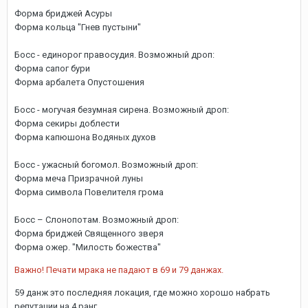
Форма бриджей Асуры
Форма кольца "Гнев пустыни"
Босс - единорог правосудия. Возможный дроп:
Форма сапог бури
Форма арбалета Опустошения
Босс - могучая безумная сирена. Возможный дроп:
Форма секиры доблести
Форма капюшона Водяных духов
Босс - ужасный богомол. Возможный дроп:
Форма меча Призрачной луны
Форма символа Повелителя грома
Босс – Слонопотам. Возможный дроп:
Форма бриджей Священного зверя
Форма ожер. "Милость божества"
Важно! Печати мрака не падают в 69 и 79 данжах.
59 данж это последняя локация, где можно хорошо набрать
репутации на 4 ранг.