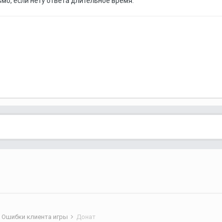
мо, если нету ответа длительное время.
Ошибки клиента игры
Донат