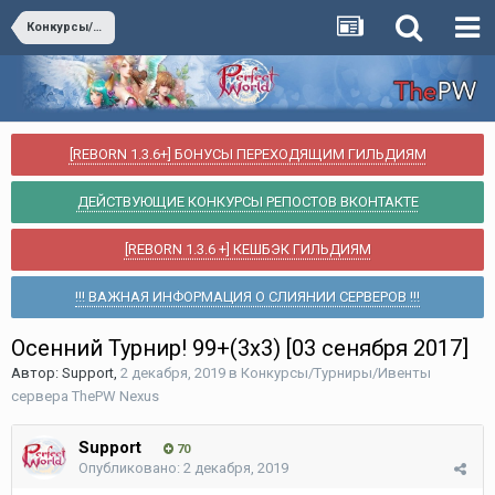
Конкурсы/Турниры/Ивенты сервера ThePW Nexus
[REBORN 1.3.6+] БОНУСЫ ПЕРЕХОДЯЩИМ ГИЛЬДИЯМ
ДЕЙСТВУЮЩИЕ КОНКУРСЫ РЕПОСТОВ ВКОНТАКТЕ
[REBORN 1.3.6 +] КЕШБЭК ГИЛЬДИЯМ
!!! ВАЖНАЯ ИНФОРМАЦИЯ О СЛИЯНИИ СЕРВЕРОВ !!!
Осенний Турнир! 99+(3х3) [03 сенября 2017]
Автор:
Support
,
2 декабря, 2019
в
Конкурсы/Турниры/Ивенты
сервера ThePW Nexus
Support
70
Опубликовано:
2 декабря, 2019