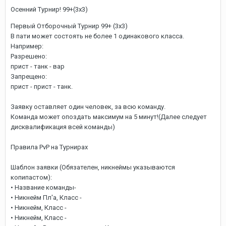
Осенний Турнир! 99+(3х3)
Первый Отборочный Турнир 99+ (3х3)
В пати может состоять не более 1 одинакового класса.
Например:
Разрешено:
прист - танк - вар
Запрещено:
прист - прист - танк.
Заявку оставляет один человек, за всю команду.
Команда может опоздать максимум на 5 минут!(Далее следует
дисквалификация всей команды)
Правила PvP на Турнирах
Шаблон заявки (Обязателен, никнеймы указываются
копипастом):
• Название команды-
• Никнейм Пл'а, Класс -
• Никнейм, Класс -
• Никнейм, Класс -