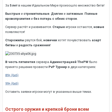
За
5 лет
в нашем Идеальном Мире произошло множество битв!
Быстрые
и
стремительные
.
Долгие
и
затяжные
.
Полные
кровопролития
и
без потерь с обеих сторон
.
Сервер растёт и развивается.
Старые
игроки остаются,
новые
появляются!
Старожилы
рвутся бой,
новички
хотят почувствовать
азарт
битвы
и
радость сражения
!
В честь пятилетия
сервера
Админстрацией ThePW
было
принято решение провести
PvP Турнир
в двух категориях:
89+ (6х6)
99+ (6х6)
Оставить заявки игроки могут в указанных выше темах.
Острого оружия и крепкой брони всем