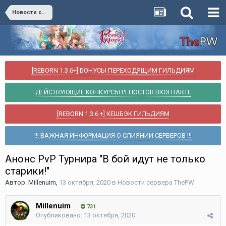
Новости сервера ThePW
[REBORN 1.3.6+] БОНУСЫ ПЕРЕХОДЯЩИМ ГИЛЬДИЯМ
ДЕЙСТВУЮЩИЕ КОНКУРСЫ РЕПОСТОВ ВКОНТАКТЕ
[REBORN 1.3.6 +] КЕШБЭК ГИЛЬДИЯМ
!!! ВАЖНАЯ ИНФОРМАЦИЯ О СЛИЯНИИ СЕРВЕРОВ !!!
Анонс PvP Турнира "В бой идут не только
старики!"
Автор:
Millenuim
,
13 октября, 2020
в
Новости сервера ThePW
Millenuim
731
Опубликовано:
13 октября, 2020