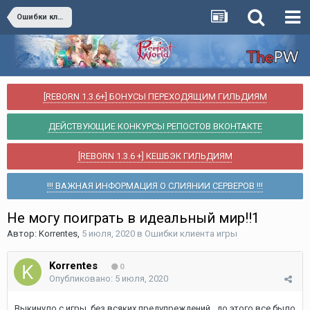
Ошибки клиента игры
[REBORN 1.3.6+] БОНУСЫ ПЕРЕХОДЯЩИМ ГИЛЬДИЯМ
ДЕЙСТВУЮЩИЕ КОНКУРСЫ РЕПОСТОВ ВКОНТАКТЕ
[REBORN 1.3.6 +] КЕШБЭК ГИЛЬДИЯМ
!!! ВАЖНАЯ ИНФОРМАЦИЯ О СЛИЯНИИ СЕРВЕРОВ !!!
Не могу поиграть в идеальный мир!!1
Автор:
Korrentes
,
5 июля, 2020
в
Ошибки клиента игры
Korrentes
0
Опубликовано:
5 июля, 2020
Выкинуло с игры, без всяких предупреждений , до этого все было