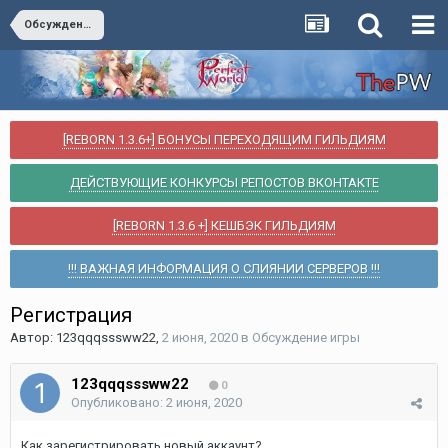
Обсуждение игры
[REBORN 1.3.6+] БОНУСЫ ПЕРЕХОДЯЩИМ ГИЛЬДИЯМ
ДЕЙСТВУЮЩИЕ КОНКУРСЫ РЕПОСТОВ ВКОНТАКТЕ
[REBORN 1.3.6 +] КЕШБЭК ГИЛЬДИЯМ
!!! ВАЖНАЯ ИНФОРМАЦИЯ О СЛИЯНИИ СЕРВЕРОВ !!!
Регистрация
Автор:
123qqqsssww22
,
2 июня, 2020
в
Обсуждение игры
123qqqsssww22
0
Опубликовано:
2 июня, 2020
Как зарегистрировать новый аккаунт?