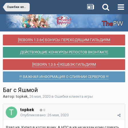
Ошибки клиента игры
[REBORN 1.3.6+] БОНУСЫ ПЕРЕХОДЯЩИМ ГИЛЬДИЯМ
ДЕЙСТВУЮЩИЕ КОНКУРСЫ РЕПОСТОВ ВКОНТАКТЕ
[REBORN 1.3.6 +] КЕШБЭК ГИЛЬДИЯМ
!!! ВАЖНАЯ ИНФОРМАЦИЯ О СЛИЯНИИ СЕРВЕРОВ !!!
Баг с Яшмой
Автор:
topkek
,
26 мая, 2020
в
Ошибки клиента игры
topkek
0
Опубликовано:
26 мая, 2020
Взял кв. Купил в котах яшму. А НПС в кв не указан кому сдавать.