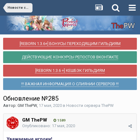
Новости сервера ThePW
[REBORN 1.3.6+] БОНУСЫ ПЕРЕХОДЯЩИМ ГИЛЬДИЯМ
ДЕЙСТВУЮЩИЕ КОНКУРСЫ РЕПОСТОВ ВКОНТАКТЕ
[REBORN 1.3.6 +] КЕШБЭК ГИЛЬДИЯМ
!!! ВАЖНАЯ ИНФОРМАЦИЯ О СЛИЯНИИ СЕРВЕРОВ !!!
Обновление №285
Автор:
GM ThePW
,
17 мая, 2020
в
Новости сервера ThePW
GM ThePW
1 589
Опубликовано:
17 мая, 2020
Уважаемые игроки!