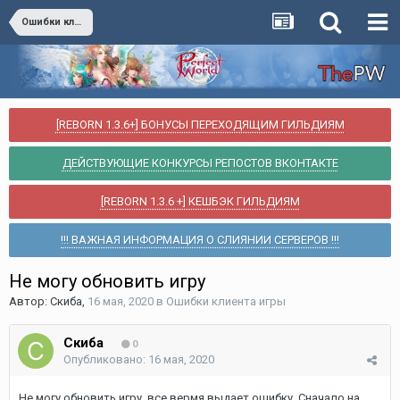
Ошибки клиента игры
[REBORN 1.3.6+] БОНУСЫ ПЕРЕХОДЯЩИМ ГИЛЬДИЯМ
ДЕЙСТВУЮЩИЕ КОНКУРСЫ РЕПОСТОВ ВКОНТАКТЕ
[REBORN 1.3.6 +] КЕШБЭК ГИЛЬДИЯМ
!!! ВАЖНАЯ ИНФОРМАЦИЯ О СЛИЯНИИ СЕРВЕРОВ !!!
Не могу обновить игру
Автор:
Скиба
,
16 мая, 2020
в
Ошибки клиента игры
Скиба
0
Опубликовано:
16 мая, 2020
Не могу обновить игру, все вермя выдает ошибку. Сначало на