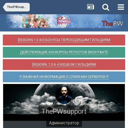
ThePWsupport
[REBORN 1.3.6+] БОНУСЫ ПЕРЕХОДЯЩИМ ГИЛЬДИЯМ
ДЕЙСТВУЮЩИЕ КОНКУРСЫ РЕПОСТОВ ВКОНТАКТЕ
[REBORN 1.3.6 +] КЕШБЭК ГИЛЬДИЯМ
!!! ВАЖНАЯ ИНФОРМАЦИЯ О СЛИЯНИИ СЕРВЕРОВ !!!
ThePWsupport
Администратор