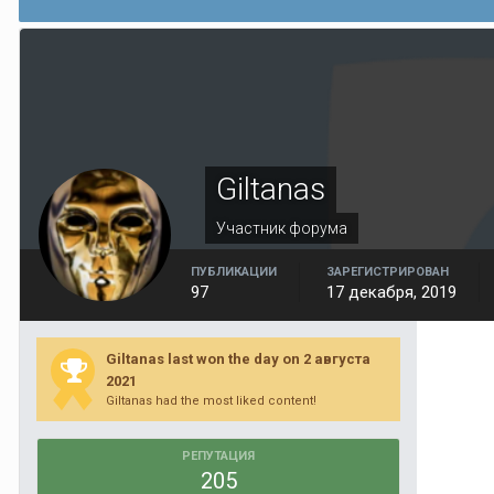
Giltanas
Участник форума
ПУБЛИКАЦИИ
ЗАРЕГИСТРИРОВАН
97
17 декабря, 2019
Giltanas last won the day on 2 августа
2021
Giltanas had the most liked content!
РЕПУТАЦИЯ
205