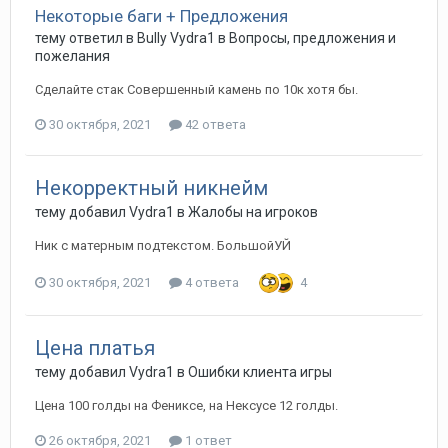
Некоторые баги + Предложения
тему ответил в
Bully
Vydra1
в
Вопросы, предложения и
пожелания
Сделайте стак Совершенный камень по 10к хотя бы.
30 октября, 2021
42 ответа
Некорректный никнейм
тему добавил
Vydra1
в
Жалобы на игроков
Ник с матерным подтекстом. БольшойУЙ
30 октября, 2021
4 ответа
4
Цена платья
тему добавил
Vydra1
в
Ошибки клиента игры
Цена 100 голды на Фениксе, на Нексусе 12 голды.
26 октября, 2021
1 ответ