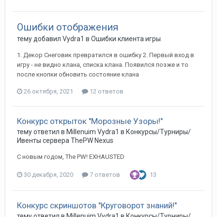
Ошибки отображения
тему добавил
Vydra1
в
Ошибки клиента игры
1. Декор Снеговик превратился в ошибку 2. Первый вход в
игру - не видно клана, списка клана. Появился позже и то
после кнопки обновить состояние клана
26 октября, 2021
12 ответов
Конкурс открыток "Морозные Узоры!"
тему ответил в
Millenuim
Vydra1
в
Конкурсы/Турниры/
Ивенты сервера ThePW Nexus
С новым годом, The PW! EXHAUSTED
30 декабря, 2020
7 ответов
13
Конкурс скриншотов "Круговорот знаний!"
тему ответил в
Millenuim
Vydra1
в
Конкурсы/Турниры/