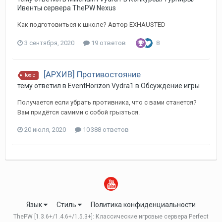
Ивенты сервера ThePW Nexus
Как подготовиться к школе? Автор EXHAUSTED
3 сентября, 2020
19 ответов
8
[АРХИВ] Противостояние
toxic
тему ответил в
EventHorizon
Vydra1
в
Обсуждение игры
Получается если убрать противника, что с вами станется?
Вам придётся самими с собой грызться.
20 июля, 2020
10 388 ответов
Язык
Стиль
Политика конфиденциальности
ThePW [1.3.6+/1.4.6+/1.5.3+]: Классические игровые сервера Perfect