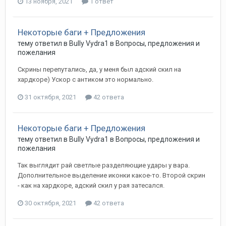
13 ноября, 2021
1 ответ
Некоторые баги + Предложения
тему ответил в
Bully
Vydra1
в
Вопросы, предложения и
пожелания
Скрины перепутались, да, у меня был адский скил на
хардкоре) Ускор с антиком это нормально.
31 октября, 2021
42 ответа
Некоторые баги + Предложения
тему ответил в
Bully
Vydra1
в
Вопросы, предложения и
пожелания
Так выглядит рай светлые разделяющие удары у вара.
Дополнительное выделение иконки какое-то. Второй скрин
- как на хардкоре, адский скил у рая затесался.
30 октября, 2021
42 ответа