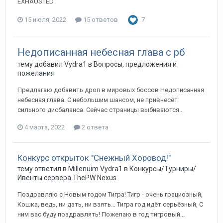
EXHAUSTED
15 июля, 2022
15 ответов
7
Недописанная небесная глава с рб
тему добавил
Vydra1
в
Вопросы, предложения и
пожелания
Предлагаю добавить дроп в мировых боссов Недописанная
небесная глава. С небольшим шансом, не привнесёт
сильного дисбаланса. Сейчас страницы выбиваются...
4 марта, 2022
2 ответа
Конкурс открыток "Снежный Хоровод!"
тему ответил в
Millenuim
Vydra1
в
Конкурсы/Турниры/
Ивенты сервера ThePW Nexus
Поздравляю с Новым годом Тигра! Тигр - очень грациозный,
Кошка, ведь, ни дать, ни взять... Тигра год идёт серьёзный, С
ним вас буду поздравлять! Пожелаю в год тигровый...