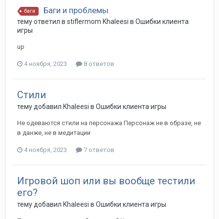
Баги и проблемы
баги
тему ответил в
stiflermom
Khaleesi
в
Ошибки клиента
игры
up
4 ноября, 2023
8 ответов
Стили
тему добавил
Khaleesi
в
Ошибки клиента игры
Не одеваются стили на персонажа Персонаж не в образе, не
в данже, не в медитации
4 ноября, 2023
7 ответов
Игровой шоп или вы вообще тестили
его?
тему добавил
Khaleesi
в
Ошибки клиента игры