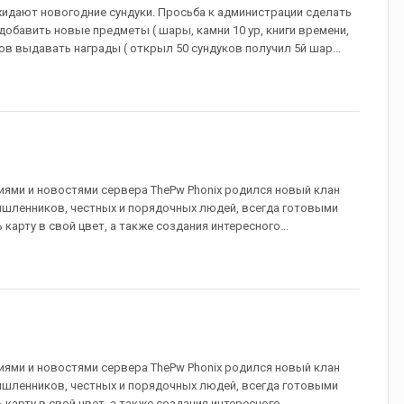
жидают новогодние сундуки. Просьба к администрации сделать
добавить новые предметы ( шары, камни 10 ур, книги времени,
в выдавать награды ( открыл 50 сундуков получил 5й шар...
иями и новостями сервера ThePw Phonix родился новый клан
мышленников, честных и порядочных людей, всегда готовыми
карту в свой цвет, а также создания интересного...
иями и новостями сервера ThePw Phonix родился новый клан
мышленников, честных и порядочных людей, всегда готовыми
карту в свой цвет, а также создания интересного...