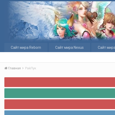
Сайт мира Reborn
Сайт мира Nexus
Сайт мира
Главная
РайЛук