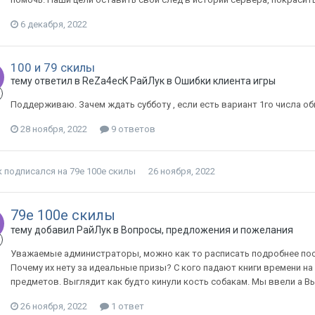
6 декабря, 2022
100 и 79 скилы
тему ответил в
ReZa4ecK
РайЛук
в
Ошибки клиента игры
Поддерживаю. Зачем ждать субботу , если есть вариант 1го числа об
28 ноября, 2022
9 ответов
к
подписался на
79е 100е скилы
26 ноября, 2022
79е 100е скилы
тему добавил
РайЛук
в
Вопросы, предложения и пожелания
Уважаемые администраторы, можно как то расписать подробнее пос
Почему их нету за идеальные призы? С кого падают книги времени на
предметов. Выглядит как будто кинули кость собакам. Мы ввели а Вы 
26 ноября, 2022
1 ответ