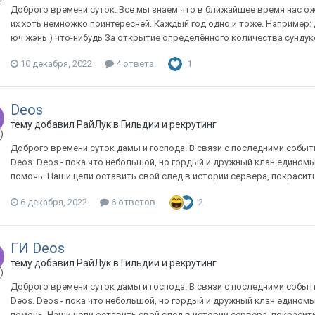
Доброго времени суток. Все мы знаем что в ближайшее время нас о
их хоть немножко поинтересней. Каждый год одно и тоже. Например: 
юч жэнь ) что-нибудь За открытие определённого количества сундуко
10 декабря, 2022
4 ответа
1
Deos
тему добавил
РайЛук
в
Гильдии и рекрутинг
Доброго времени суток дамы и господа. В связи с последними событ
Deos. Deos - пока что небольшой, но гордый и дружный клан едино
помочь. Наши цели оставить свой след в истории сервера, покрасить 
6 декабря, 2022
6 ответов
2
ГИ Deos
тему добавил
РайЛук
в
Гильдии и рекрутинг
Доброго времени суток дамы и господа. В связи с последними событ
Deos. Deos - пока что небольшой, но гордый и дружный клан едино
помочь. Наши цели оставить свой след в истории сервера, покрасить 