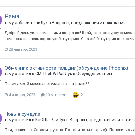
Рема
тему добавил
РайЛук
в
Вопросы, предложения и пожелания
Добрый день уважаемая администрация! В гайде по конкурсу ремесле
чемпиона на очень хорошую бижутерию. О какой бижутерии шла речь
28 января, 2023
Обменник активности гильдии(обсуждение Phoenix)
тему ответил в
GM ThePW
РайЛук
в
Обсуждение игры
Почему уже 3 месяца не выдаются награды??
4 января, 2023
10 ответов
2
Новые сундуки
тему ответил в
КлОШа
РайЛук
в
Вопросы, предложения и пожел
Поддерживаю. Совсем грустно. Полеты петы старые((( Поленились д