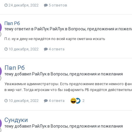
24 декабря, 2022
5 ответов
Пвп Рб
тему ответил в
РайЛук
РайЛук
в
Вопросы, предложения и пожел
П.с. ну и дену не придётся по всей карте сметана искать
10 декабря, 2022
4 ответа
Пвп Рб
тему добавил
РайЛук
в
Вопросы, предложения и пожелания
Уважаемые администраторы. Есть предложение ввести немного фана, 
в мир чат. Тогда игрокам что бы зафармить РБ придётся действитель
10 декабря, 2022
4 ответа
2
Сундуки
тему добавил
РайЛук
в
Вопросы, предложения и пожелания