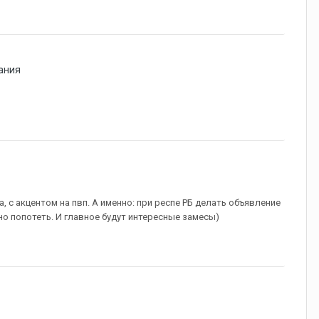
ания
с акцентом на пвп. А именно: при респе РБ делать объявление
но попотеть. И главное будут интересные замесы)