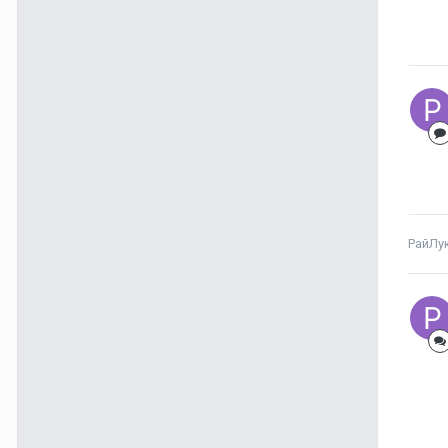
РайЛу