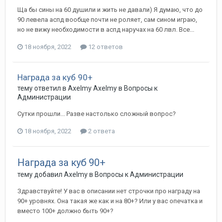
Ща бы сины на 60 душили и жить не давали) Я думаю, что до
90 левела аспд вообще почти не роляет, сам сином играю,
но не вижу необходимости в аспд наручах на 60 лвл. Все...
18 ноября, 2022
12 ответов
Награда за куб 90+
тему ответил в
Axelmy
Axelmy
в
Вопросы к
Администрации
Сутки прошли... Разве настолько сложный вопрос?
18 ноября, 2022
2 ответа
Награда за куб 90+
тему добавил
Axelmy
в
Вопросы к Администрации
Здравствуйте! У вас в описании нет строчки про награду на
90+ уровнях. Она такая же как и на 80+? Или у вас опечатка и
вместо 100+ должно быть 90+?