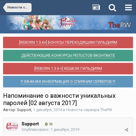
Новости сервера ThePW
[REBORN 1.3.6+] БОНУСЫ ПЕРЕХОДЯЩИМ ГИЛЬДИЯМ
ДЕЙСТВУЮЩИЕ КОНКУРСЫ РЕПОСТОВ ВКОНТАКТЕ
[REBORN 1.3.6 +] КЕШБЭК ГИЛЬДИЯМ
!!! ВАЖНАЯ ИНФОРМАЦИЯ О СЛИЯНИИ СЕРВЕРОВ !!!
Напоминание о важности уникальных
паролей [02 августа 2017]
Автор:
Support
,
1 декабря, 2019
в
Новости сервера ThePW
Support
70
Опубликовано:
1 декабря, 2019