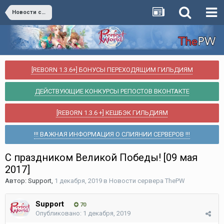
Новости сервера ThePW
[REBORN 1.3.6+] БОНУСЫ ПЕРЕХОДЯЩИМ ГИЛЬДИЯМ
ДЕЙСТВУЮЩИЕ КОНКУРСЫ РЕПОСТОВ ВКОНТАКТЕ
[REBORN 1.3.6 +] КЕШБЭК ГИЛЬДИЯМ
!!! ВАЖНАЯ ИНФОРМАЦИЯ О СЛИЯНИИ СЕРВЕРОВ !!!
С праздником Великой Победы! [09 мая
2017]
Автор:
Support
,
1 декабря, 2019
в
Новости сервера ThePW
Support
70
Опубликовано:
1 декабря, 2019