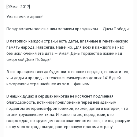
[09 мая 2017]
Уважаемые игроки!
Поздравляем вас с нашим великим праздником — Днем Победы!
В летописи каждой страны есть даты, впаянные в генетическую
память народа. Навсегда. Навечно. Для всех и каждого из нас
без исключения эта дата — 9 мая! День торжества жизни над
смертью! День Победы!
Этот праздник всегда будет жить в наших сердцах, в памяти тех,
чьи деды и прадеды в течение неизмеримо долгих 1418 дней
искореняли страшнейшее из зол — фашизм!
В наших душах и сердцах никогда не иссякнет подлинная
благодарность, истинное преклонение перед невиданным
подвигом ветеранов-фронтовиков, их жен, детей и матерей, что
стали тружениками тыла. И, конечно же, перед теми, кто
возрождал, по крупицам восстанавливал из огня, пепла, разрухи
нашу многострадальную, растерзанную врагами страну!