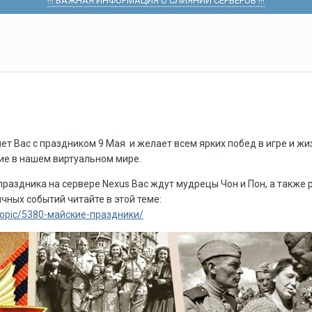
!!! ВАЖНАЯ ИНФОРМАЦИЯ О СЛИЯНИИ СЕРВЕРОВ !!!
 Вас с праздником 9 Мая и желает всем ярких побед в игре и жиз
ние в нашем виртуальном мире.
праздника на сервере Nexus Вас ждут мудрецы Чон и Пон, а также ре
чных событий читайте в этой теме:
/topic/5380-майские-праздники/